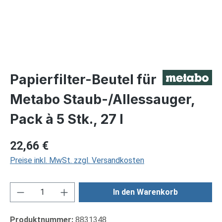
Papierfilter-Beutel für
Metabo Staub-/Allessauger,
Pack à 5 Stk., 27 l
Regulärer Preis:
22,66 €
Preise inkl. MwSt. zzgl. Versandkosten
Produkt Anzahl: Gib den gewünschten Wert ei
In den Warenkorb
Produktnummer:
8831348