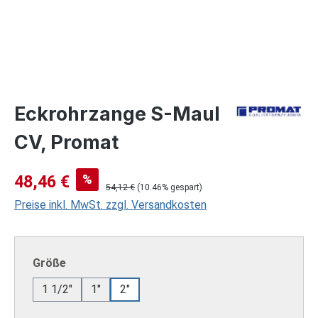
Eckrohrzange S-Maul
CV, Promat
Verkaufspreis:
%
48,46 €
Regulärer Preis:
54,12 €
(10.46% gespart)
Preise inkl. MwSt. zzgl. Versandkosten
auswählen
Größe
1 1/2"
1"
2"