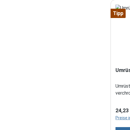
Tipp
Umrüs
Umrüst
verchr
Regulä
24,23
Preise 