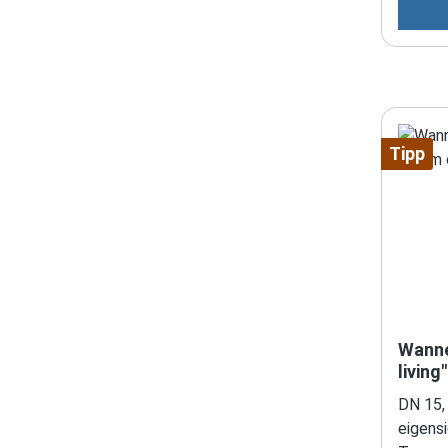
Tipp
Wanne
living
DN 15,
eigensi