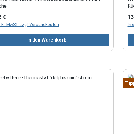
che
Rü
rer Preis:
Re
6 €
13
inkl. MwSt. zzgl. Versandkosten
Pre
In den Warenkorb
Tip