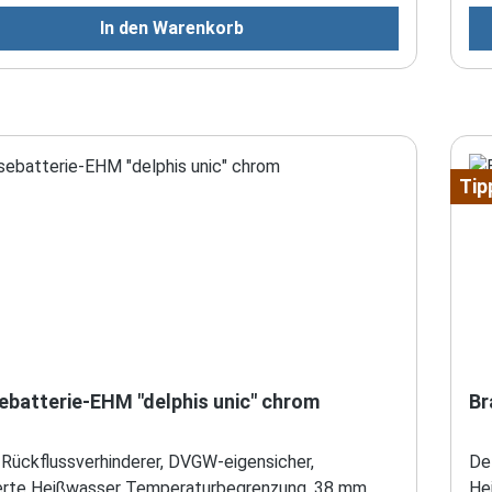
In den Warenkorb
Tip
ebatterie-EHM "delphis unic" chrom
Br
 Rückflussverhinderer, DVGW-eigensicher,
Del
ierte Heißwasser Temperaturbegrenzung, 38 mm
He