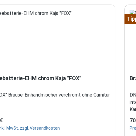
Tip
Brausebatterie-EHM chrom Kaja "FOX"
Br
FOX" Brause-Einhandmischer verchromt ohne Garnitur
DN
in
Ka
rer Preis:
Re
 €
70
inkl. MwSt. zzgl. Versandkosten
Pre