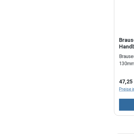
Braus
Handb
Brause
130mm,
Regulä
47,25
Preise 