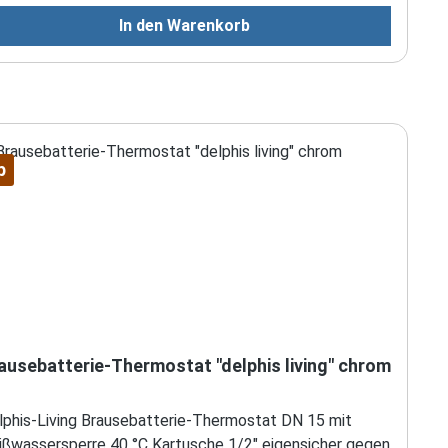
In den Warenkorb
p
ausebatterie-Thermostat "delphis living" chrom
phis-Living Brausebatterie-Thermostat DN 15 mit
ißwassersperre 40 °C Kartusche 1/2" eigensicher gegen