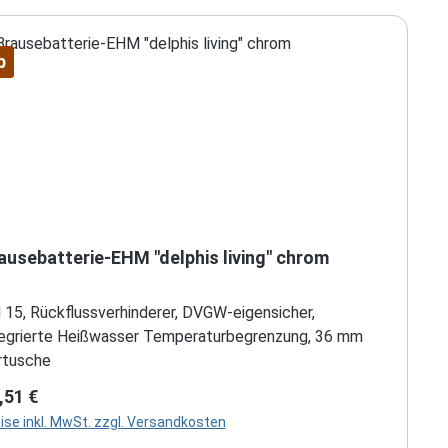
p
ausebatterie-EHM "delphis living" chrom
 15, Rückflussverhinderer, DVGW-eigensicher,
tegrierte Heißwasser Temperaturbegrenzung, 36 mm
rtusche
gulärer Preis:
,51 €
ise inkl. MwSt. zzgl. Versandkosten