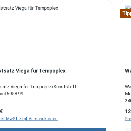
Tip
tsatz Viega für Tempoplex
Wa
satz Viega für TempoplexKunststoff
Wa
omt6958.99
Me
24
rer Preis:
Re
 €
12
inkl. MwSt. zzgl. Versandkosten
Pre