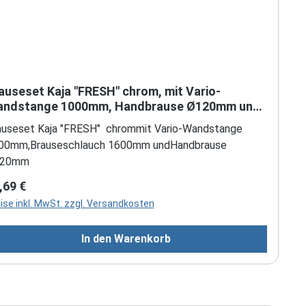
auseset Kaja "FRESH" chrom, mit Vario-
ndstange 1000mm, Handbrause Ø120mm und
hlauch
auseset Kaja "FRESH" chrommit Vario-Wandstange
00mm,Brauseschlauch 1600mm undHandbrause
20mm
gulärer Preis:
,69 €
ise inkl. MwSt. zzgl. Versandkosten
In den Warenkorb