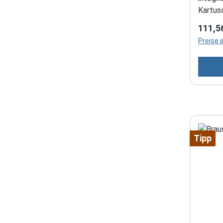
Kartus
Regulä
111,5
Preise 
Tipp