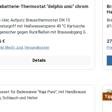
ebatterie-Thermostat "delphis unic" chrom
Br
Ha
s-Unic Aufputz Brausethermostat DN 15
Br
aturgriff mit Heißwassersperre 40 °C Kartusche
Ø1
igensicher gegen Rückfließen mit Brauseabgang G
-Anschlüsse G 1/2" x G 3/4" im Lieferumfang
rer Preis:
Re
6 €
27
enthalten Farbe: Chrom
inkl. MwSt. zzgl. Versandkosten
Pre
Details
Tip