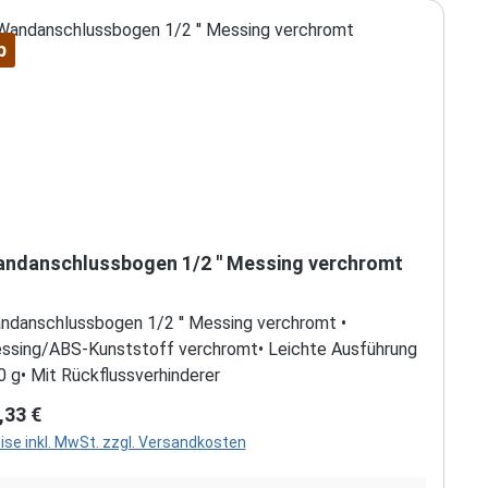
p
ndanschlussbogen 1/2 '' Messing verchromt
ndanschlussbogen 1/2 '' Messing verchromt •
ssing/ABS-Kunststoff verchromt• Leichte Ausführung
0 g• Mit Rückflussverhinderer
gulärer Preis:
,33 €
ise inkl. MwSt. zzgl. Versandkosten