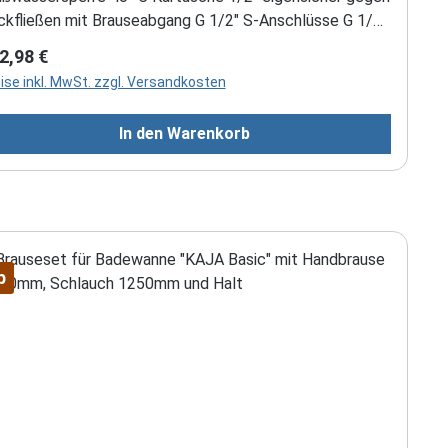
ckfließen mit Brauseabgang G 1/2" S-Anschlüsse G 1/2"
x G 3/4" im Lieferumfang enthalten Farbe: Chrom
gulärer Preis:
2,98 €
ise inkl. MwSt. zzgl. Versandkosten
In den Warenkorb
p