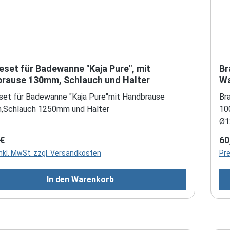
eset für Badewanne "Kaja Pure", mit
Br
rause 130mm, Schlauch und Halter
Wa
Sc
set für Badewanne "Kaja Pure"mit Handbrause
Br
Schlauch 1250mm und Halter
10
Ø1
rer Preis:
Re
 €
60
inkl. MwSt. zzgl. Versandkosten
Pre
In den Warenkorb