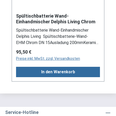
Spültischbatterie Wand-
Einhandmischer Delphis Living Chrom
Spültischbatterie Wand-Einhandmischer
Delphis Living Spültischbatterie-Wand-
EHM Chrom DN 15Ausladung 200mmKeramik-
Kartusche 35mmmit StrahlreglerAnschlüsse:
Regulärer Preis:
95,50 €
G 1/2" x G 3/4"
Preise inkl. MwSt. zzgl. Versandkosten
In den Warenkorb
Service-Hotline