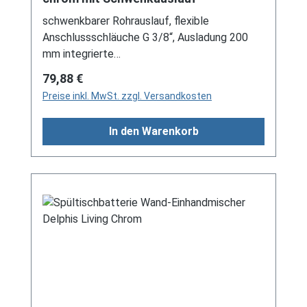
schwenkbarer Rohrauslauf, flexible
Anschlussschläuche G 3/8“, Ausladung 200
mm integrierte
Heißwassertemperaturbegrenzung, 35 mm
Regulärer Preis:
79,88 €
Kartusche
Preise inkl. MwSt. zzgl. Versandkosten
In den Warenkorb