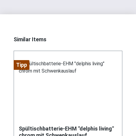
Produktgalerie überspringen
Similar Items
Tipp
Spültischbatterie-EHM "delphis living"
chrom mit Schwenkauslauf