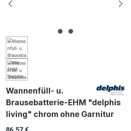
Wannenfüll- u.
Brausebatterie-EHM "delphis
living" chrom ohne Garnitur
Regulärer Preis:
86,57 €