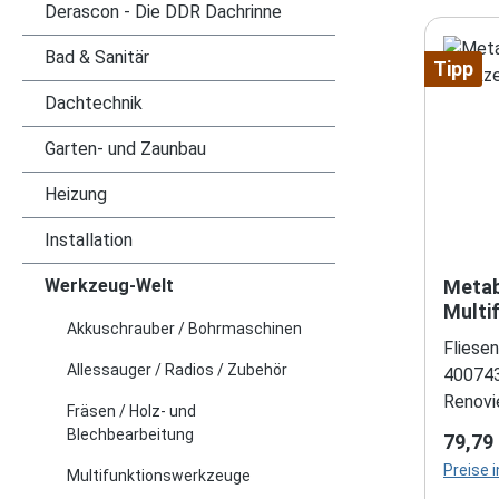
Derascon - Die DDR Dachrinne
Bad & Sanitär
Tipp
Dachtechnik
Garten- und Zaunbau
Heizung
Installation
Werkzeug-Welt
Metabo
Multi
Akkuschrauber / Bohrmaschinen
Fliese
Allessauger / Radios / Zubehör
400743
Renovi
Fräsen / Holz- und
Fliese
Blechbearbeitung
Regulä
79,79
Fußbod
Preise 
Multifunktionswerkzeuge
Wandfl