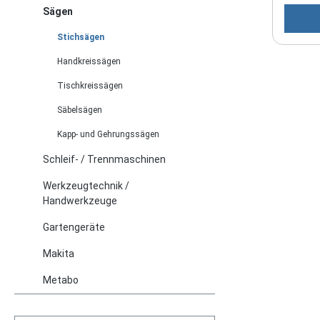
Segmen
Sägen
Dreiec
Stichsägen
starr 
Handkreissägen
Tischkreissägen
Säbelsägen
Kapp- und Gehrungssägen
Schleif- / Trennmaschinen
Werkzeugtechnik /
Handwerkzeuge
Gartengeräte
Makita
Metabo