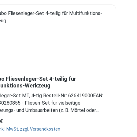
 Fliesenleger-Set 4-teilig für
funktions-Werkzeug
nleger-Set MT, 4-tlg Bestell-Nr.: 626419000EAN:
0280855 - Fliesen-Set für vielseitige
erungs- und Umbauarbeiten (z. B. Mörtel oder
nkleber entfernen, Fugen an Wand- und
rer Preis:
 €
enfliesen ausfräsen, kleinere Ausschnitte in weiche
inkl. MwSt. zzgl. Versandkosten
iesen fräsen)- Set bestehend aus: 1 x