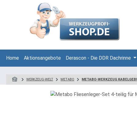
 Hauptinhalt springen
Zur Suche springen
Zur Hauptnavigation springen
Home
Aktionsangebote
Derascon - Die DDR Dachrinne
WERKZEUG-WELT
METABO
METABO-WERKZEUG KABELGEB
Bildergalerie überspringen