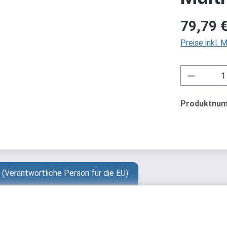
Regulärer Pre
79,79 
Preise inkl.
Produkt 
Produktnu
 (Verantwortliche Person für die EU)