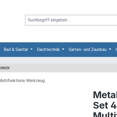
Bad & Sanitär
Dachtechnik
Garten- und Zaunbau
UNDEN
Meta
Set 4
Mult