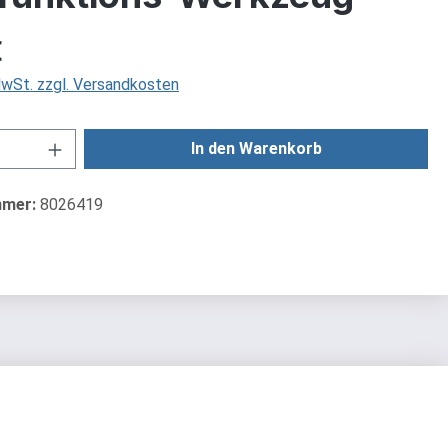
is:
€
 MwSt. zzgl. Versandkosten
Anzahl: Gib den gewünschten Wert ein od
In den Warenkorb
mmer:
8026419