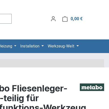
0,00 €
Warenkorb ent
Heizung
Installation
Werkzeug-Welt
bo Fliesenleger-
-teilig für
ifunktions-Werkzeug