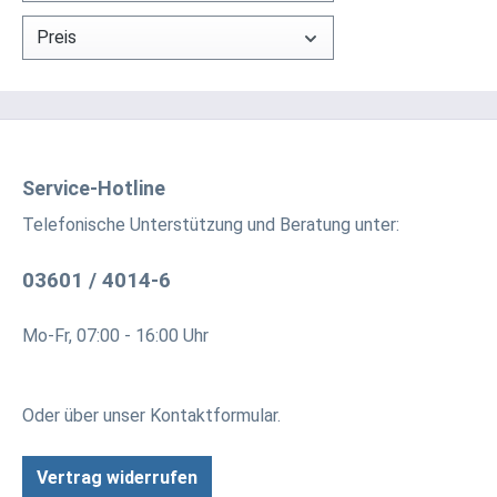
eines V
Preis
Sie das
wenn S
verbor
Anschl
maxima
Haltegr
Service-Hotline
Zeitra
Telefonische Unterstützung und Beratung unter:
Rückdr
Bearbe
03601 / 4014-6
Dämpfe
werden
Mo-Fr, 07:00 - 16:00 Uhr
Oder über unser
Kontaktformular
.
Vertrag widerrufen