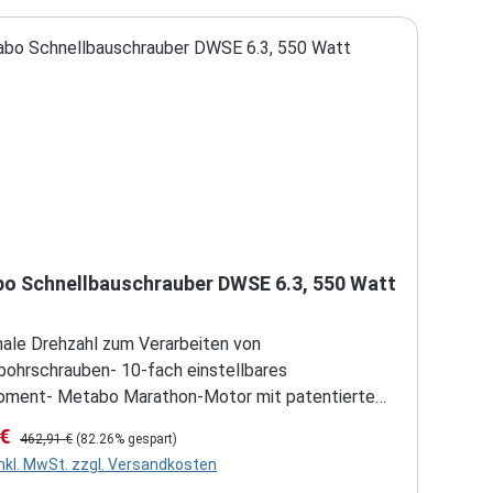
o Schnellbauschrauber DWSE 6.3, 550 Watt
male Drehzahl zum Verarbeiten von
bohrschrauben- 10-fach einstellbares
ment- Metabo Marathon-Motor mit patentiertem
chutz für lange Lebensdauer- Zweiteiliger
fspreis:
Regulärer Preis:
 €
462,91 €
(82.26% gespart)
anschlag komplett abnehmbar zum Arbeiten auf
inkl. MwSt. zzgl. Versandkosten
 Robuste Tiefenanschlag-Hülse mit vorderem Teil