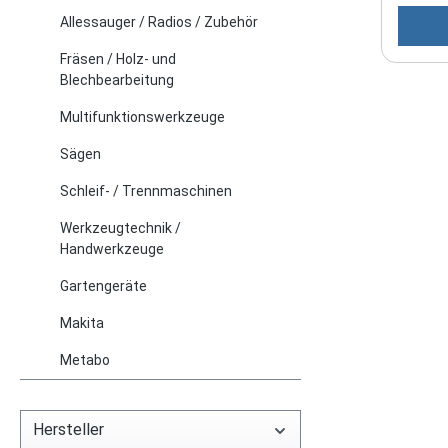
aus Alu
Allessauger / Radios / Zubehör
untersc
Werkze
Fräsen / Holz- und
Klauen
Blechbearbeitung
Lebens
Multifunktionswerkzeuge
materi
Alumin
Sägen
Wärmea
Schleif- / Trennmaschinen
zum Sc
weich 
Werkzeugtechnik /
/minNe
Handwerkzeuge
WWerkz
Gartengeräte
Gewich
Schrau
Makita
m/s² G
Metabo
dB(A)S
dB(A)M
mit Sp
Hersteller
mm) Si