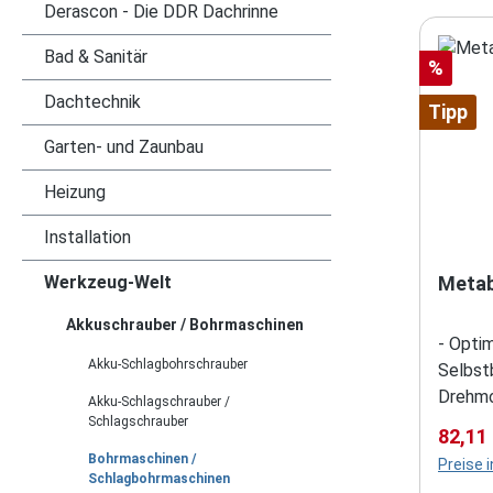
Derascon - Die DDR Dachrinne
Bad & Sanitär
Rabatt
%
Dachtechnik
Tipp
Garten- und Zaunbau
Heizung
Installation
Werkzeug-Welt
Metab
Akkuschrauber / Bohrmaschinen
- Opti
Akku-Schlagbohrschrauber
Selbst
Drehmo
Akku-Schlagschrauber /
Staubs
Schlagschrauber
Verkau
82,11
Tiefen
Bohrmaschinen /
Preise 
Sicht-
Schlagbohrmaschinen