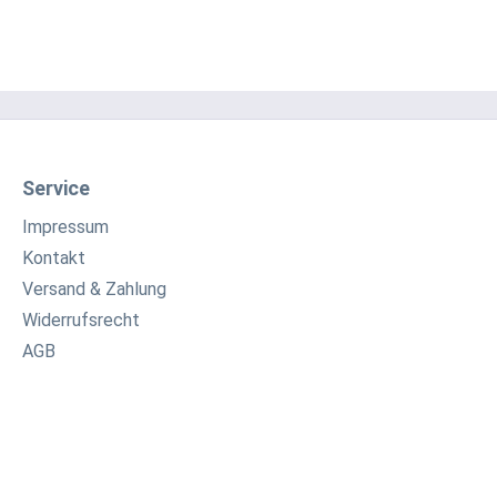
erletzungsrisikos Betriebsanleitung lesen. Halten
 Elektrowerkzeug an den isolierten Griffflächen,
ie Arbeiten ausführen, bei denen die Schraube
gene Stromleitungen oder die eigene
ussleitung treffen kann. USE 8: Beim Arbeiten mit
lem Drehmoment stets den mitgelieferten
iff verwenden. Bei Arbeiten über einen längeren
Service
um Gehörschutz tragen. Beim Arbeiten können hohe
Impressum
ehmomente auftreten. Materialien, die bei der
itung gesundheitsgefährdende Stäube oder
Kontakt
 erzeugen (z.B. Asbest), dürfen nicht bearbeitet
Versand & Zahlung
.
Widerrufsrecht
AGB