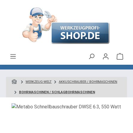
Zum Hauptinhalt springen
Ware
WERKZEUG-WELT
AKKUSCHRAUBER / BOHRMASCHINEN
BOHRMASCHINEN / SCHLAGBOHRMASCHINEN
Bildergalerie überspringen