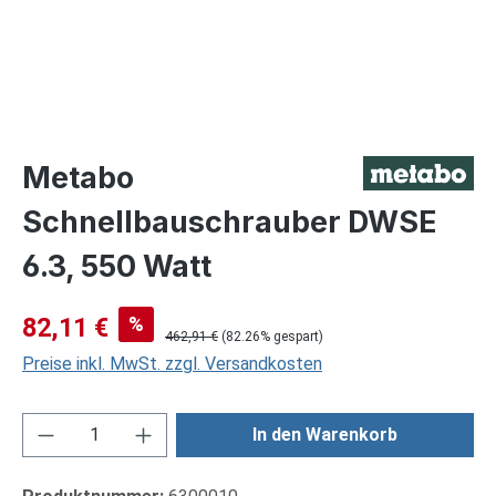
Metabo
Schnellbauschrauber DWSE
6.3, 550 Watt
Verkaufspreis:
%
82,11 €
Regulärer Preis:
462,91 €
(82.26% gespart)
Preise inkl. MwSt. zzgl. Versandkosten
Produkt Anzahl: Gib den gewünschten Wert ei
In den Warenkorb