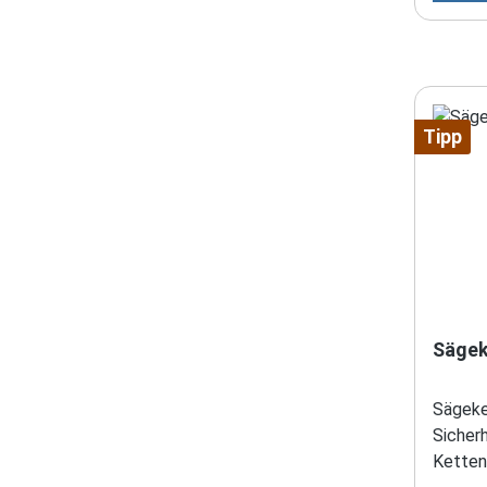
Motors
gefähr
bei de
auftret
jede H
Tipp
Rückst
Weiter
Herste
und Au
Sägek
Sägeke
Sicher
Ketten