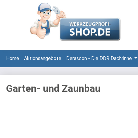
 Hauptinhalt springen
Zur Suche springen
Zur Hauptnavigation springen
Home
Aktionsangebote
Derascon - Die DDR Dachrinne
Garten- und Zaunbau