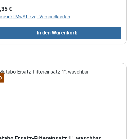
kuspannung: 18 VSchnittlänge Strauchmesser: 200
gulärer Preis:
,35 €
Schnittstärke Strauchmesser: 8 mmSchnittbreite
ise inkl. MwSt. zzgl. Versandkosten
asmesser: 115 mmSchnittzahl im Leerlauf: 2300/min
In den Warenkorb
p
tabo Ersatz-Filtereinsatz 1", waschbar