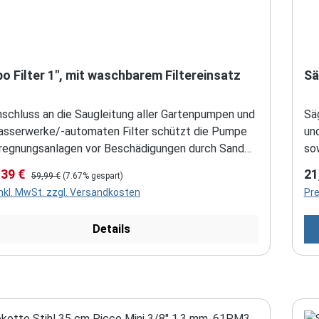
o Filter 1", mit waschbarem Filtereinsatz
Sä
schluss an die Saugleitung aller Gartenpumpen und
Sä
sserwerke/-automaten Filter schützt die Pumpe
un
regnungsanlagen vor Beschädigungen durch Sand
so
hmutzpartikel Gehäuse und Deckel aus
Si
fspreis:
Regulärer Preis:
Re
,39 €
21
59,99 €
(7.67% gespart)
festem Polypropylen Anschlüsse mit Messing-
er
inkl. MwSt. zzgl. Versandkosten
Pre
ewinde Temperaturbeständig von 0 bis 60°C
hö
ng einschließlich waschbarem Filtereinsatz mit
da
Details
ewebe 80 my, gegen feinsten Sand und Feststoffe
Un
pumpen und Hauswasserautomaten, benötigen
vo
urzen Filter, bedingt durch ihre geringere Bauhöhe
we
Ve
sc