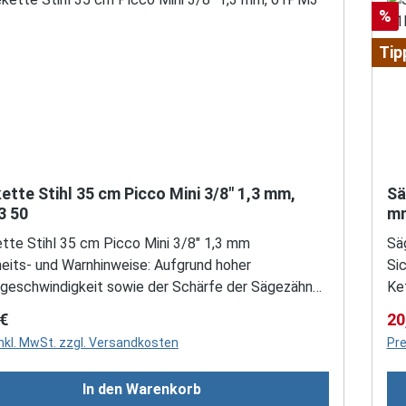
au
Rab
%
Sä
Hin
Tip
st
ette Stihl 35 cm Picco Mini 3/8" 1,3 mm,
Sä
3 50
mm
tte Stihl 35 cm Picco Mini 3/8" 1,3 mm
Sä
heits- und Warnhinweise: Aufgrund hoher
Si
geschwindigkeit sowie der Schärfe der Sägezähne,
Ke
esondere Sicherheitsmaßnahmen beim Arbeiten mit
si
rer Preis:
Ve
 €
20
torsäge erforderlich. Die Motorsäge nur zum Sägen
de
inkl. MwSt. zzgl. Versandkosten
Pre
lz und hölzernen Gegenständen verwenden! Für
vo
 Zwecke darf die Motorsäge nicht benutzt werden
an
In den Warenkorb
errscht Unfallgefahr! Keine Änderungen an der
– 