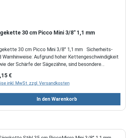
gekette 30 cm Picco Mini 3/8" 1,1 mm
gekette 30 cm Picco Mini 3/8" 1,1 mm Sicherheits-
d Warnhinweise: Aufgrund hoher Kettengeschwindigkeit
wie der Schärfe der Sägezähne, sind besondere
cherheitsmaßnahmen beim Arbeiten mit der Motorsäge
gulärer Preis:
,15 €
forderlich. Die Motorsäge nur zum Sägen von Holz und
ise inkl. MwSt. zzgl. Versandkosten
lzernen Gegenständen verwenden! Für andere Zwecke
rf die Motorsäge nicht benutzt werden – Es herrscht
In den Warenkorb
fallgefahr! Keine Änderungen an der Motorsäge
rnehmen – die Sicherheit kann dadurch gefährdet
rden. Für Personen- und Sachschäden, die bei der
rwendung nicht zugelassener Anbaugeräte auftreten,
hließen sowohl Hersteller als auch Händler jede Haftung