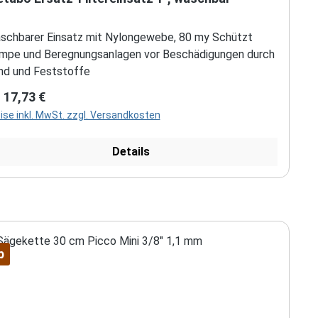
schbarer Einsatz mit Nylongewebe, 80 my Schützt
mpe und Beregnungsanlagen vor Beschädigungen durch
nd und Feststoffe
gulärer Preis:
b
17,73 €
ise inkl. MwSt. zzgl. Versandkosten
Details
p