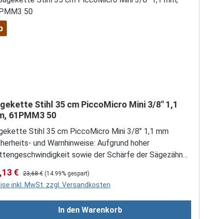
s. Es besteht die Gefahr von Rückschlag/ Rückstoß der
att
ge und Hineinziehen der Säge in das Holz. Weitere
weise hierzu erhalten Sie vom Hersteller. Tragen Sie
p
ets vorschriftsmäßige Bekleidung und Ausstattung.
gekette Stihl 35 cm PiccoMicro Mini 3/8" 1,1
, 61PMM3 50
gekette Stihl 35 cm PiccoMicro Mini 3/8" 1,1 mm
cherheits- und Warnhinweise: Aufgrund hoher
ttengeschwindigkeit sowie der Schärfe der Sägezähne,
nd besondere Sicherheitsmaßnahmen beim Arbeiten mit
rkaufspreis:
Regulärer Preis:
,13 €
23,68 €
(14.99% gespart)
r Motorsäge erforderlich. Die Motorsäge nur zum Sägen
ise inkl. MwSt. zzgl. Versandkosten
n Holz und hölzernen Gegenständen verwenden! Für
dere Zwecke darf die Motorsäge nicht benutzt werden
In den Warenkorb
Es herrscht Unfallgefahr! Keine Änderungen an der