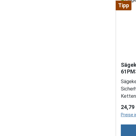
Tipp
Sägek
61PM
Sägeke
Sicher
Ketten
sind b
Regulä
24,79
der Mo
Preise 
von Ho
andere
– Es h