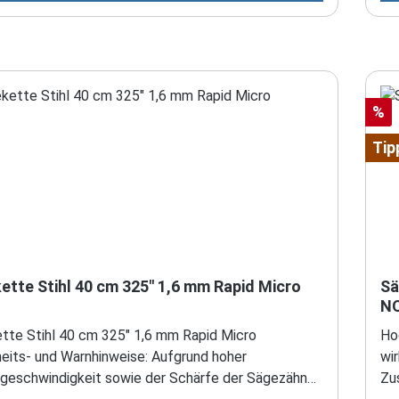
äge vornehmen – die Sicherheit kann dadurch
Mo
det werden. Für Personen- und Sachschäden, die
ge
r Verwendung nicht zugelassener Anbaugeräte
be
en, schließen sowohl Hersteller als auch Händler
auf
aftung aus. Es besteht die Gefahr von Rückschlag/
je
Rab
%
oß der Säge und Hineinziehen der Säge in das Holz.
Rü
e Hinweise hierzu erhalten Sie vom
We
Tip
ller. Tragen Sie stets vorschriftsmäßige Bekleidung
Her
sstattung.
un
ette Stihl 40 cm 325" 1,6 mm Rapid Micro
Sä
N
tte Stihl 40 cm 325" 1,6 mm Rapid Micro
Hoc
heits- und Warnhinweise: Aufgrund hoher
wir
geschwindigkeit sowie der Schärfe der Sägezähne,
Zus