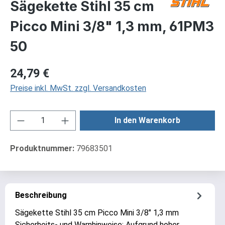
Sägekette Stihl 35 cm
Picco Mini 3/8" 1,3 mm, 61PM3
50
Regulärer Preis:
24,79 €
Preise inkl. MwSt. zzgl. Versandkosten
Produkt Anzahl: Gib den gewünschten Wert ei
In den Warenkorb
Produktnummer:
79683501
Beschreibung
Sägekette Stihl 35 cm Picco Mini 3/8" 1,3 mm
Sicherheits- und Warnhinweise: Aufgrund hoher