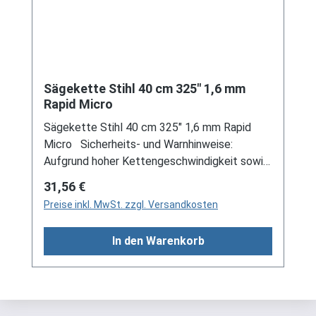
Sägekette Stihl 40 cm 325" 1,6 mm
Rapid Micro
Sägekette Stihl 40 cm 325" 1,6 mm Rapid
Micro Sicherheits- und Warnhinweise:
Aufgrund hoher Kettengeschwindigkeit sowie
der Schärfe der Sägezähne, sind besondere
Regulärer Preis:
31,56 €
Sicherheitsmaßnahmen beim Arbeiten mit der
Preise inkl. MwSt. zzgl. Versandkosten
Motorsäge erforderlich. Die Motorsäge nur
zum Sägen von Holz und hölzernen
In den Warenkorb
Gegenständen verwenden! Für andere
Zwecke darf die Motorsäge nicht benutzt
werden – Es herrscht Unfallgefahr! Keine
Änderungen an der Motorsäge vornehmen –
die Sicherheit kann dadurch gefährdet