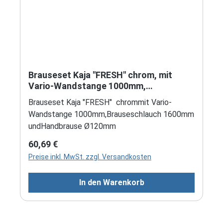
Brauseset Kaja "FRESH" chrom, mit
Vario-Wandstange 1000mm,
Handbrause Ø120mm und Schlauch
Brauseset Kaja "FRESH" chrommit Vario-
Wandstange 1000mm,Brauseschlauch 1600mm
undHandbrause Ø120mm
Regulärer Preis:
60,69 €
Preise inkl. MwSt. zzgl. Versandkosten
In den Warenkorb