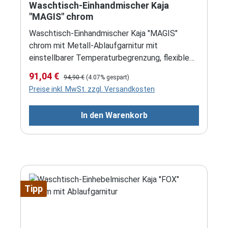
Waschtisch-Einhandmischer Kaja
"MAGIS" chrom
Waschtisch-Einhandmischer Kaja "MAGIS"
chrom mit Metall-Ablaufgarnitur mit
einstellbarer Temperaturbegrenzung, flexible
Anschlussschläuche
Verkaufspreis:
Regulärer Preis:
91,04 €
94,90 €
(4.07% gespart)
Preise inkl. MwSt. zzgl. Versandkosten
In den Warenkorb
Tipp