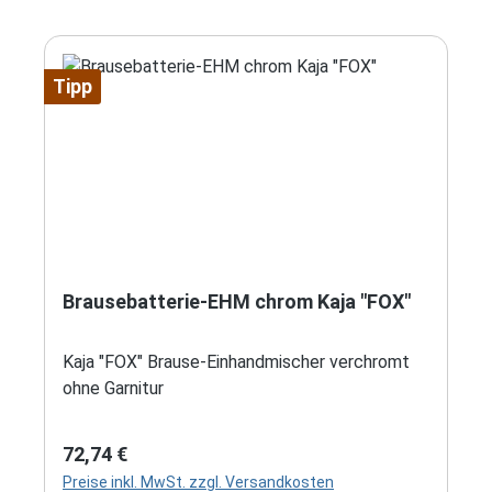
Tipp
Brausebatterie-EHM chrom Kaja "FOX"
Kaja "FOX" Brause-Einhandmischer verchromt
ohne Garnitur
Regulärer Preis:
72,74 €
Preise inkl. MwSt. zzgl. Versandkosten