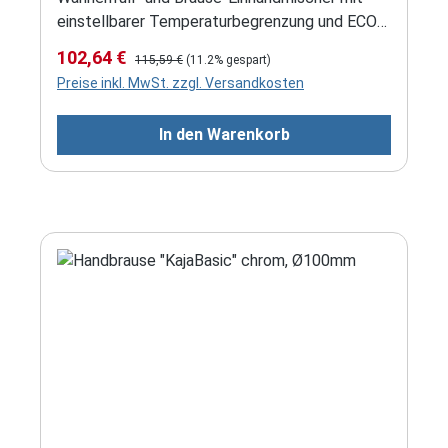
einstellbarer Temperaturbegrenzung und ECO-
2-Stufensteuerung (Lieferung ohne
Verkaufspreis:
Regulärer Preis:
102,64 €
115,59 €
(11.2% gespart)
Unterputzkörper!!!) (Bitte beachten Sie, dass
Preise inkl. MwSt. zzgl. Versandkosten
dieses Fertigset NICHT kompatibel mit älteren
Modellen ist, auf denen ein Delphin abgebildet
In den Warenkorb
ist.)