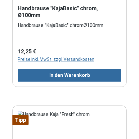
Handbrause "KajaBasic" chrom,
Ø100mm
Handbrause "KajaBasic" chromØ100mm
Regulärer Preis:
12,25 €
Preise inkl. MwSt. zzgl. Versandkosten
In den Warenkorb
Tipp