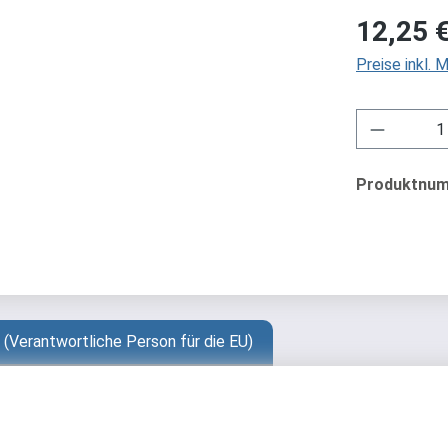
Regulärer Pre
12,25 
Preise inkl.
Produkt 
Produktnu
 (Verantwortliche Person für die EU)