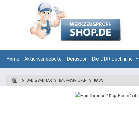
 Hauptinhalt springen
Zur Suche springen
Zur Hauptnavigation springen
Home
Aktionsangebote
Derascon - Die DDR Dachrinne
BAD & SANITÄR
BAD-ARMATUREN
KAJA
Bildergalerie überspringen