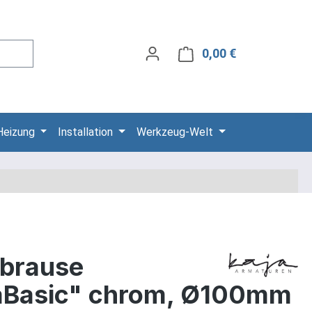
0,00 €
Warenkorb ent
Heizung
Installation
Werkzeug-Welt
brause
aBasic" chrom, Ø100mm