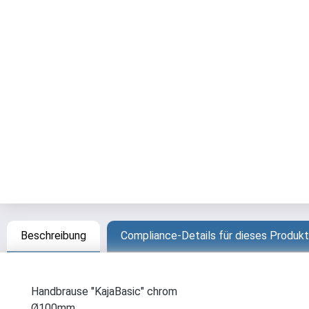
Beschreibung
Compliance-Details für dieses Produkt
Handbrause "KajaBasic" chrom
Ø100mm