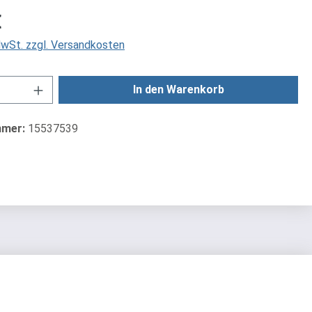
is:
€
 MwSt. zzgl. Versandkosten
Anzahl: Gib den gewünschten Wert ein od
In den Warenkorb
mmer:
15537539