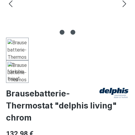
Brausebatterie-
Thermostat "delphis living"
chrom
Regulärer Preis:
132,98 €