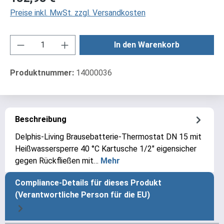
Preise inkl. MwSt. zzgl. Versandkosten
Produkt Anzahl: Gib den gewünschten Wert ei
In den Warenkorb
Produktnummer:
14000036
Beschreibung
Delphis-Living Brausebatterie-Thermostat DN 15 mit
Heißwassersperre 40 °C Kartusche 1/2" eigensicher
gegen Rückfließen mit…
Mehr
Compliance-Details für dieses Produkt
(Verantwortliche Person für die EU)