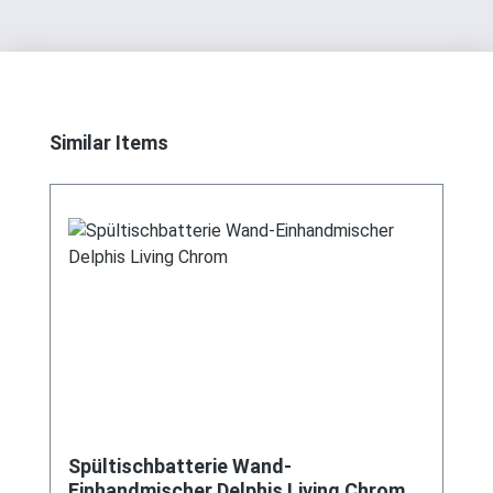
Produktgalerie überspringen
Similar Items
Spültischbatterie Wand-
Einhandmischer Delphis Living Chrom