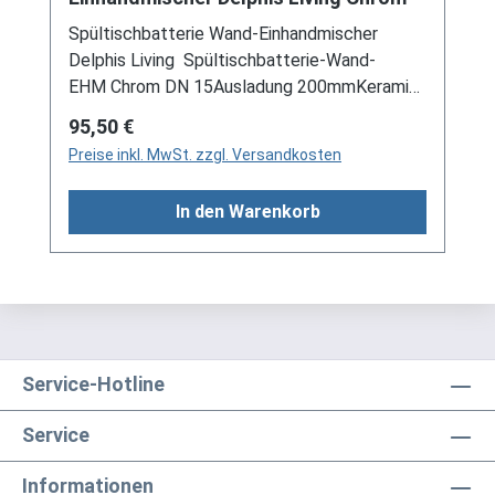
Spültischbatterie Wand-Einhandmischer
Delphis Living Spültischbatterie-Wand-
EHM Chrom DN 15Ausladung 200mmKeramik-
Kartusche 35mmmit StrahlreglerAnschlüsse:
Regulärer Preis:
95,50 €
G 1/2" x G 3/4"
Preise inkl. MwSt. zzgl. Versandkosten
In den Warenkorb
Service-Hotline
Service
Informationen