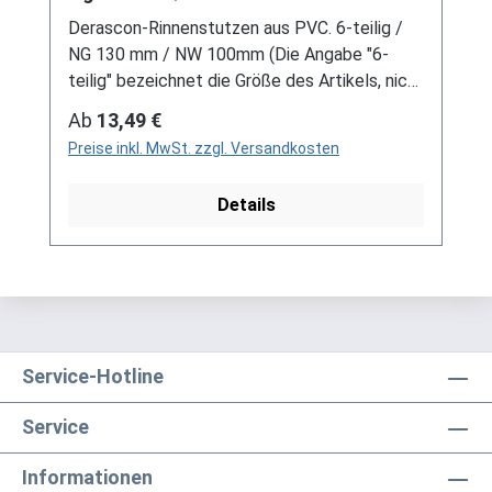
Derascon-Rinnenstutzen aus PVC. 6-teilig /
NG 130 mm / NW 100mm (Die Angabe "6-
teilig" bezeichnet die Größe des Artikels, nicht
die Stückzahl!) Farben: grau / braun Für DDR-
Regulärer Preis:
Ab
13,49 €
Dachrinne Es handelt sich hierbei um
Preise inkl. MwSt. zzgl. Versandkosten
Restbestände eines nicht mehr produzierten
DDR-Entwässerungssystems, welches mit
Details
modernen Systemen nicht kompatibel ist. Bei
Fragen stehen wir gerne auch telefonische für
Sie bereit. Größere Artikel dieser Serie, wie die
Dachrinnen, sind auf Anfrage erhältlich.
Schreiben Sie uns hierzu gerne über
unser Kontaktformular oder per E-Mail
an verkauf@mehag-mhl.de.
Service-Hotline
Service
Informationen