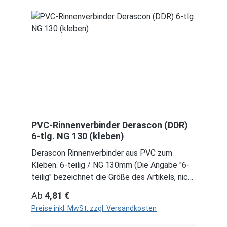
Dachrinnen, sind auf Anfrage erhältlich.
Schreiben Sie uns hierzu gerne über
unser Kontaktformular oder per E-Mail
an verkauf@mehag-mhl.de.
PVC-Rinnenverbinder Derascon (DDR)
6-tlg. NG 130 (kleben)
Derascon Rinnenverbinder aus PVC zum
Kleben. 6-teilig / NG 130mm (Die Angabe "6-
teilig" bezeichnet die Größe des Artikels, nicht
die Stückzahl!) Farben: grau / braun Für DDR-
Regulärer Preis:
Ab
4,81 €
Dachrinne Es handelt sich hierbei um
Preise inkl. MwSt. zzgl. Versandkosten
Restbestände eines nicht mehr produzierten
DDR-Entwässerungssystems, welches mit