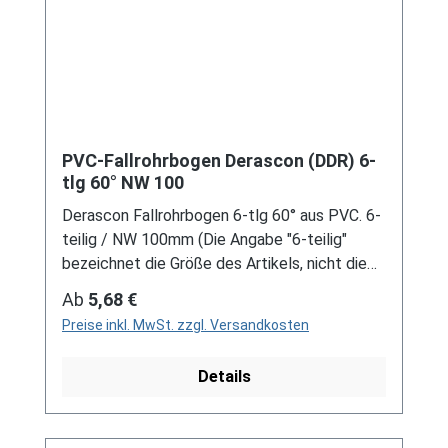
Dachrinnen, sind auf Anfrage erhältlich.
Schreiben Sie uns hierzu gerne über
unser Kontaktformular oder per E-Mail
an verkauf@mehag-mhl.de.
PVC-Fallrohrbogen Derascon (DDR) 6-
tlg 60° NW 100
Derascon Fallrohrbogen 6-tlg 60° aus PVC. 6-
teilig / NW 100mm (Die Angabe "6-teilig"
bezeichnet die Größe des Artikels, nicht die
Stückzahl!) Farben: grau / braun Für DDR-
Regulärer Preis:
Ab
5,68 €
Dachrinne Es handelt sich hierbei um
Preise inkl. MwSt. zzgl. Versandkosten
Restbestände eines nicht mehr produzierten
DDR-Entwässerungssystems, welches mit
Details
modernen Systemen nicht kompatibel ist. Bei
Fragen stehen wir gerne auch telefonische für
Sie bereit. Größere Artikel dieser Serie, wie die