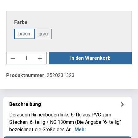
auswählen
Farbe
braun
grau
Produkt Anzahl: Gib den gewünschten Wert ei
In den Warenkorb
Produktnummer:
2520231323
Beschreibung
Derascon Rinnenboden links 6-tlg aus PVC zum
Stecken. 6-teilig / NG 130mm (Die Angabe "6-teilig"
bezeichnet die Größe des Ar…
Mehr