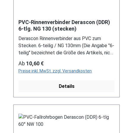
PVC-Rinnenverbinder Derascon (DDR)
6-tlg. NG 130 (stecken)
Derascon Rinnenverbinder aus PVC zum
Stecken. 6-teilig / NG 130mm (Die Angabe "6-
teilig" bezeichnet die Größe des Artikels, nicht
die Stückzahl!) Farben: grau / braun Bei der
Regulärer Preis:
Ab
10,60 €
Installation von Rinnenelemente zum Stecken
Preise inkl. MwSt. zzgl. Versandkosten
ist immer ein Gleitmittel notwendig, um das
Material zu schonen und Schäden zu
Details
vermeiden! Für DDR-Dachrinne Es handelt
sich hierbei um Restbestände eines nicht
mehr produzierten DDR-
Entwässerungssystems, welches mit
modernen Systemen nicht kompatibel ist. Bei
Fragen stehen wir gerne auch telefonische für
Sie bereit. Größere Artikel dieser Serie, wie die