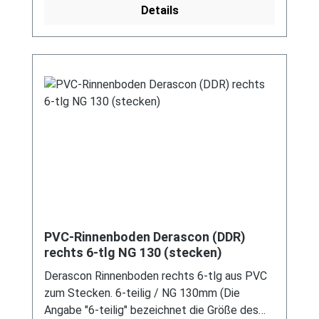
Details
modernen Systemen nicht kompatibel ist. Bei
Fragen stehen wir gerne auch telefonische für
Sie bereit. Größere Artikel dieser Serie, wie die
Dachrinnen, sind auf Anfrage erhältlich.
Schreiben Sie uns hierzu gerne über
unser Kontaktformular oder per E-Mail
an verkauf@mehag-mhl.de.
PVC-Rinnenboden Derascon (DDR)
rechts 6-tlg NG 130 (stecken)
Derascon Rinnenboden rechts 6-tlg aus PVC
zum Stecken. 6-teilig / NG 130mm (Die
Angabe "6-teilig" bezeichnet die Größe des