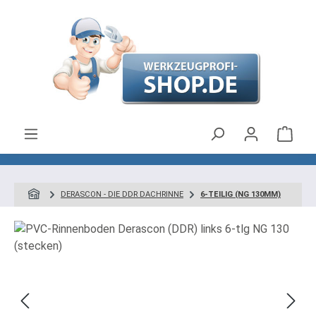
Zum Hauptinhalt springen
Ware
DERASCON - DIE DDR DACHRINNE
6-TEILIG (NG 130MM)
Bildergalerie überspringen