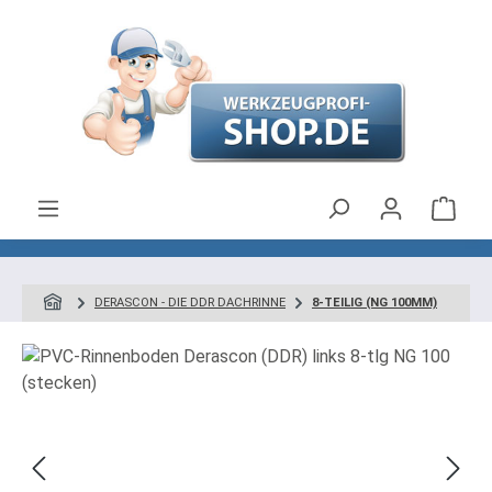
Zum Hauptinhalt springen
Ware
DERASCON - DIE DDR DACHRINNE
8-TEILIG (NG 100MM)
Bildergalerie überspringen