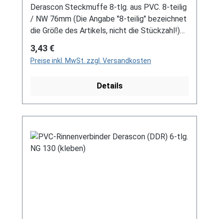
Derascon Steckmuffe 8-tlg. aus PVC. 8-teilig
/ NW 76mm (Die Angabe "8-teilig" bezeichnet
die Größe des Artikels, nicht die Stückzahl!)
Für DDR-Dachrinne Es handelt sich hierbei um
Regulärer Preis:
3,43 €
Restbestände eines nicht mehr produzierten
Preise inkl. MwSt. zzgl. Versandkosten
DDR-Entwässerungssystems, welches mit
modernen Systemen nicht kompatibel ist. Bei
Details
Fragen stehen wir gerne auch telefonische für
Sie bereit. Größere Artikel dieser Serie, wie die
Dachrinnen, sind auf Anfrage erhältlich.
Schreiben Sie uns hierzu gerne über
unser Kontaktformular oder per E-Mail
an verkauf@mehag-mhl.de.