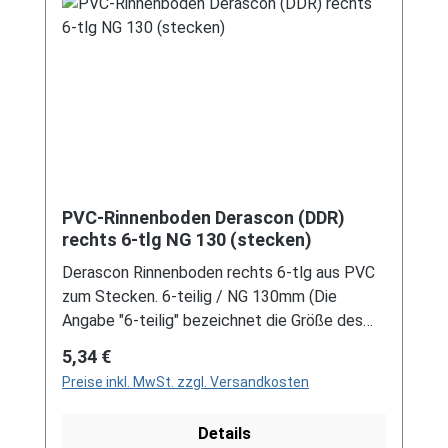
Schreiben Sie uns hierzu gerne über
unser Kontaktformular oder per E-Mail
an verkauf@mehag-mhl.de.
PVC-Rinnenboden Derascon (DDR)
rechts 6-tlg NG 130 (stecken)
Derascon Rinnenboden rechts 6-tlg aus PVC
zum Stecken. 6-teilig / NG 130mm (Die
Angabe "6-teilig" bezeichnet die Größe des
Artikels, nicht die Stückzahl!) Farben: grau /
Regulärer Preis:
5,34 €
braun Bei der Installation von Rinnenelemente
Preise inkl. MwSt. zzgl. Versandkosten
zum Stecken ist immer ein Gleitmittel
notwendig, um das Material zu schonen und
Details
Schäden zu vermeiden! Für DDR-Dachrinne Es