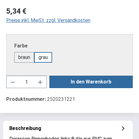
Regulärer Preis:
5,34 €
Preise inkl. MwSt. zzgl. Versandkosten
auswählen
Farbe
braun
grau
Produkt Anzahl: Gib den gewünschten Wert ei
In den Warenkorb
Produktnummer:
2520231221
Beschreibung
Derascon Rinnenboden links 8-tlg aus PVC zum