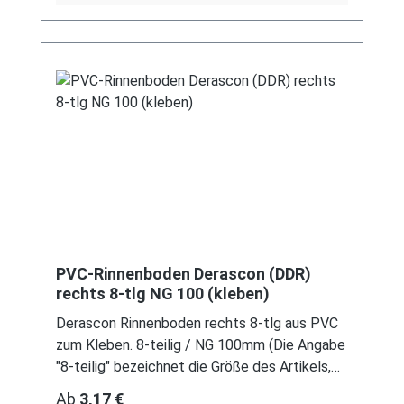
handelt sich hierbei um Restbestände eines
nicht mehr produzierten DDR-
Entwässerungssystems, welches mit
modernen Systemen nicht kompatibel ist. Bei
Fragen stehen wir gerne auch telefonische für
Sie bereit. Größere Artikel dieser Serie, wie die
Dachrinnen, sind auf Anfrage erhältlich.
Schreiben Sie uns hierzu gerne über
unser Kontaktformular oder per E-Mail
an verkauf@mehag-mhl.de.
PVC-Rinnenboden Derascon (DDR)
rechts 8-tlg NG 100 (kleben)
Derascon Rinnenboden rechts 8-tlg aus PVC
zum Kleben. 8-teilig / NG 100mm (Die Angabe
"8-teilig" bezeichnet die Größe des Artikels,
nicht die Stückzahl!) Farben: grau / braun Für
Regulärer Preis:
Ab
3,17 €