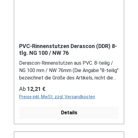
PVC-Rinnenstutzen Derascon (DDR) 8-
tlg. NG 100 / NW 76
Derascon-Rinnenstutzen aus PVC. 8-teilig /
NG 100 mm / NW 76mm (Die Angabe "8-teilig"
bezeichnet die Größe des Artikels, nicht die
Stückzahl!) Für DDR-Dachrinne Es handelt
Regulärer Preis:
Ab
12,21 €
sich hierbei um Restbestände eines nicht
Preise inkl. MwSt. zzgl. Versandkosten
mehr produzierten DDR-
Entwässerungssystems, welches mit
Details
modernen Systemen nicht kompatibel ist. Bei
Fragen stehen wir gerne auch telefonische für
Sie bereit. Größere Artikel dieser Serie, wie die
Dachrinnen, sind auf Anfrage erhältlich.