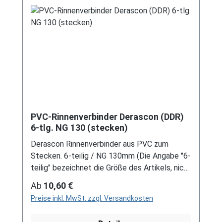
Schreiben Sie uns hierzu gerne über
unser Kontaktformular oder per E-Mail
an verkauf@mehag-mhl.de.
PVC-Rinnenverbinder Derascon (DDR)
6-tlg. NG 130 (stecken)
Derascon Rinnenverbinder aus PVC zum
Stecken. 6-teilig / NG 130mm (Die Angabe "6-
teilig" bezeichnet die Größe des Artikels, nicht
die Stückzahl!) Farben: grau / braun Bei der
Regulärer Preis:
Ab
10,60 €
Installation von Rinnenelemente zum Stecken
Preise inkl. MwSt. zzgl. Versandkosten
ist immer ein Gleitmittel notwendig, um das
Material zu schonen und Schäden zu