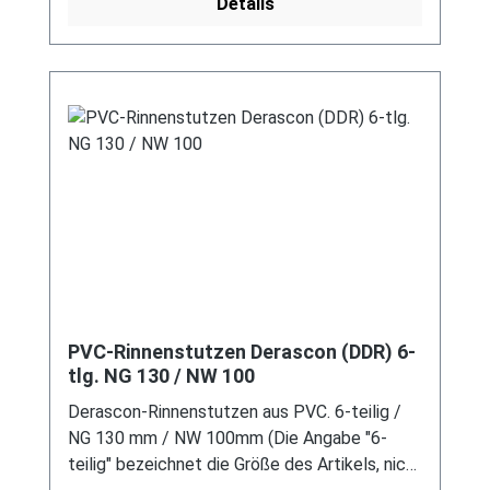
Details
vermeiden! Für DDR-Dachrinne Es handelt
sich hierbei um Restbestände eines nicht
mehr produzierten DDR-
Entwässerungssystems, welches mit
modernen Systemen nicht kompatibel ist. Bei
Fragen stehen wir gerne auch telefonische für
Sie bereit. Größere Artikel dieser Serie, wie die
Dachrinnen, sind auf Anfrage erhältlich.
Schreiben Sie uns hierzu gerne über
unser Kontaktformular oder per E-Mail
an verkauf@mehag-mhl.de.
PVC-Rinnenstutzen Derascon (DDR) 6-
tlg. NG 130 / NW 100
Derascon-Rinnenstutzen aus PVC. 6-teilig /
NG 130 mm / NW 100mm (Die Angabe "6-
teilig" bezeichnet die Größe des Artikels, nicht