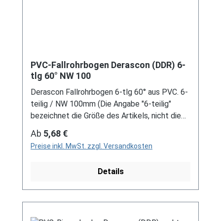
PVC-Fallrohrbogen Derascon (DDR) 6-
tlg 60° NW 100
Derascon Fallrohrbogen 6-tlg 60° aus PVC. 6-
teilig / NW 100mm (Die Angabe "6-teilig"
bezeichnet die Größe des Artikels, nicht die
Stückzahl!) Farben: grau / braun Für DDR-
Regulärer Preis:
Ab
5,68 €
Dachrinne Es handelt sich hierbei um
Preise inkl. MwSt. zzgl. Versandkosten
Restbestände eines nicht mehr produzierten
DDR-Entwässerungssystems, welches mit
Details
modernen Systemen nicht kompatibel ist. Bei
Fragen stehen wir gerne auch telefonische für
Sie bereit. Größere Artikel dieser Serie, wie die
Dachrinnen, sind auf Anfrage erhältlich.