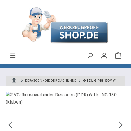
Zum Hauptinhalt springen
Ware
DERASCON - DIE DDR DACHRINNE
6-TEILIG (NG 130MM)
Bildergalerie überspringen