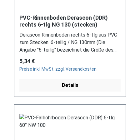
PVC-Rinnenboden Derascon (DDR)
rechts 6-tlg NG 130 (stecken)
Derascon Rinnenboden rechts 6-tlg aus PVC
zum Stecken. 6-teilig / NG 130mm (Die
Angabe "6-teilig" bezeichnet die Größe des
Artikels, nicht die Stückzahl!) Farben: grau /
Regulärer Preis:
5,34 €
braun Bei der Installation von Rinnenelemente
Preise inkl. MwSt. zzgl. Versandkosten
zum Stecken ist immer ein Gleitmittel
notwendig, um das Material zu schonen und
Details
Schäden zu vermeiden! Für DDR-Dachrinne Es
handelt sich hierbei um Restbestände eines
nicht mehr produzierten DDR-
Entwässerungssystems, welches mit
modernen Systemen nicht kompatibel ist. Bei
Fragen stehen wir gerne auch telefonische für
Sie bereit. Größere Artikel dieser Serie, wie die
Dachrinnen, sind auf Anfrage erhältlich.