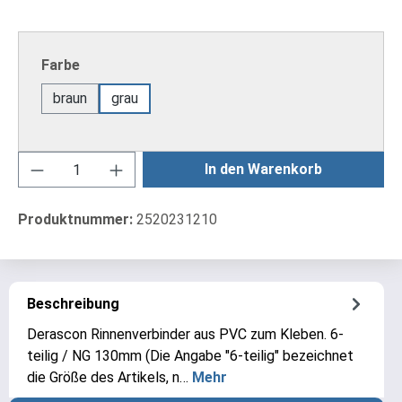
auswählen
Farbe
braun
grau
Produkt Anzahl: Gib den gewünschten Wert ei
In den Warenkorb
Produktnummer:
2520231210
Beschreibung
Derascon Rinnenverbinder aus PVC zum Kleben. 6-
teilig / NG 130mm (Die Angabe "6-teilig" bezeichnet
die Größe des Artikels, n…
Mehr