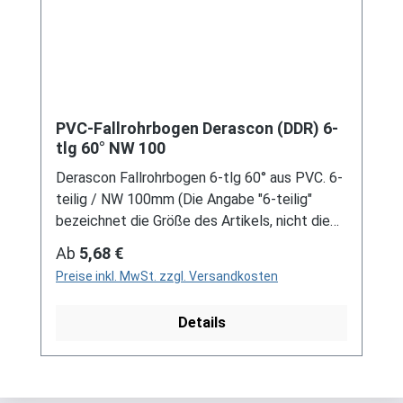
Schreiben Sie uns hierzu gerne über
unser Kontaktformular oder per E-Mail
an verkauf@mehag-mhl.de.
PVC-Fallrohrbogen Derascon (DDR) 6-
tlg 60° NW 100
Derascon Fallrohrbogen 6-tlg 60° aus PVC. 6-
teilig / NW 100mm (Die Angabe "6-teilig"
bezeichnet die Größe des Artikels, nicht die
Stückzahl!) Farben: grau / braun Für DDR-
Regulärer Preis:
Ab
5,68 €
Dachrinne Es handelt sich hierbei um
Preise inkl. MwSt. zzgl. Versandkosten
Restbestände eines nicht mehr produzierten
DDR-Entwässerungssystems, welches mit
Details
modernen Systemen nicht kompatibel ist. Bei
Fragen stehen wir gerne auch telefonische für
Sie bereit. Größere Artikel dieser Serie, wie die
Dachrinnen, sind auf Anfrage erhältlich.