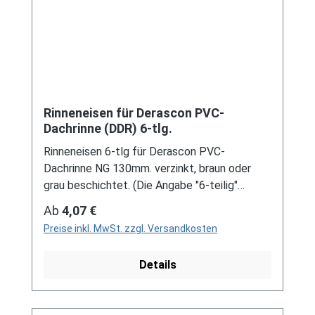
Rinneneisen für Derascon PVC-
Dachrinne (DDR) 6-tlg.
Rinneneisen 6-tlg für Derascon PVC-
Dachrinne NG 130mm. verzinkt, braun oder
grau beschichtet. (Die Angabe "6-teilig"
bezeichnet die Größe des Artikels, nicht die
Regulärer Preis:
Ab
4,07 €
Stückzahl!) Für DDR-Dachrinne Es handelt
Preise inkl. MwSt. zzgl. Versandkosten
sich hierbei um Restbestände eines nicht
mehr produzierten DDR-
Details
Entwässerungssystems, welches mit
modernen Systemen nicht kompatibel ist. Bei
Fragen stehen wir gerne auch telefonische für