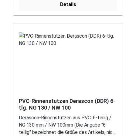
Details
Schäden zu vermeiden! Für DDR-Dachrinne Es
handelt sich hierbei um Restbestände eines
nicht mehr produzierten DDR-
Entwässerungssystems, welches mit
modernen Systemen nicht kompatibel ist. Bei
Fragen stehen wir gerne auch telefonische für
Sie bereit. Größere Artikel dieser Serie, wie die
Dachrinnen, sind auf Anfrage erhältlich.
Schreiben Sie uns hierzu gerne über
unser Kontaktformular oder per E-Mail
an verkauf@mehag-mhl.de.
PVC-Rinnenstutzen Derascon (DDR) 6-
tlg. NG 130 / NW 100
Derascon-Rinnenstutzen aus PVC. 6-teilig /
NG 130 mm / NW 100mm (Die Angabe "6-
teilig" bezeichnet die Größe des Artikels, nicht