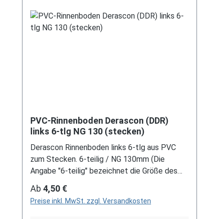
Sie bereit. Größere Artikel dieser Serie, wie die
Dachrinnen, sind auf Anfrage erhältlich.
Schreiben Sie uns hierzu gerne über
unser Kontaktformular oder per E-Mail
an verkauf@mehag-mhl.de.
PVC-Rinnenboden Derascon (DDR)
links 6-tlg NG 130 (stecken)
Derascon Rinnenboden links 6-tlg aus PVC
zum Stecken. 6-teilig / NG 130mm (Die
Angabe "6-teilig" bezeichnet die Größe des
Artikels, nicht die Stückzahl!) Farben: grau /
Regulärer Preis:
Ab
4,50 €
braun Bei der Installation von Rinnenelemente
Preise inkl. MwSt. zzgl. Versandkosten
zum Stecken ist immer ein Gleitmittel
notwendig, um das Material zu schonen und