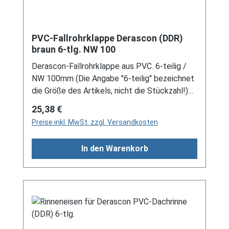
PVC-Fallrohrklappe Derascon (DDR)
braun 6-tlg. NW 100
Derascon-Fallrohrklappe aus PVC. 6-teilig /
NW 100mm (Die Angabe "6-teilig" bezeichnet
die Größe des Artikels, nicht die Stückzahl!)
Für DDR-Dachrinne Es handelt sich hierbei um
Regulärer Preis:
25,38 €
Restbestände eines nicht mehr produzierten
Preise inkl. MwSt. zzgl. Versandkosten
DDR-Entwässerungssystems, welches mit
modernen Systemen nicht kompatibel ist. Bei
In den Warenkorb
Fragen stehen wir gerne auch telefonische für
Sie bereit. Größere Artikel dieser Serie, wie die
Dachrinnen, sind auf Anfrage erhältlich.
Schreiben Sie uns hierzu gerne über
unser Kontaktformular oder per E-Mail
an verkauf@mehag-mhl.de.