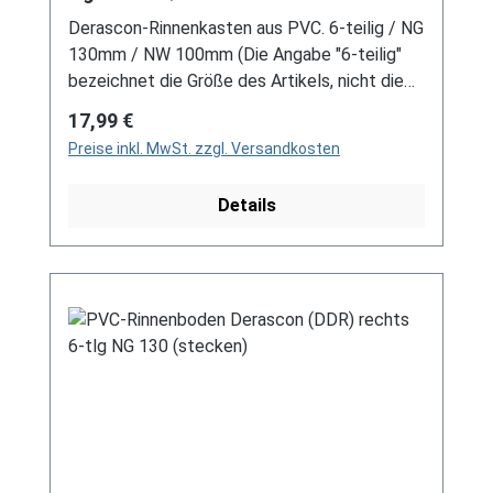
Derascon-Rinnenkasten aus PVC. 6-teilig / NG
130mm / NW 100mm (Die Angabe "6-teilig"
bezeichnet die Größe des Artikels, nicht die
Stückzahl!) Farbe: Braun Für DDR-Dachrinne
Regulärer Preis:
17,99 €
Es handelt sich hierbei um Restbestände
Preise inkl. MwSt. zzgl. Versandkosten
eines nicht mehr produzierten DDR-
Entwässerungssystems, welches mit
Details
modernen Systemen nicht kompatibel ist. Bei
Fragen stehen wir gerne auch telefonische für
Sie bereit. Größere Artikel dieser Serie, wie die
Dachrinnen, sind auf Anfrage erhältlich.
Schreiben Sie uns hierzu gerne über
unser Kontaktformular oder per E-Mail
an verkauf@mehag-mhl.de.