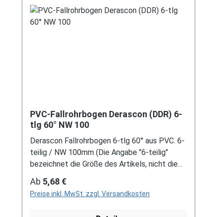
modernen Systemen nicht kompatibel ist. Bei
Fragen stehen wir gerne auch telefonische für
Sie bereit. Größere Artikel dieser Serie, wie die
Dachrinnen, sind auf Anfrage erhältlich.
Schreiben Sie uns hierzu gerne über
unser Kontaktformular oder per E-Mail
an verkauf@mehag-mhl.de.
PVC-Fallrohrbogen Derascon (DDR) 6-
tlg 60° NW 100
Derascon Fallrohrbogen 6-tlg 60° aus PVC. 6-
teilig / NW 100mm (Die Angabe "6-teilig"
bezeichnet die Größe des Artikels, nicht die
Stückzahl!) Farben: grau / braun Für DDR-
Regulärer Preis:
Ab
5,68 €
Dachrinne Es handelt sich hierbei um
Preise inkl. MwSt. zzgl. Versandkosten
Restbestände eines nicht mehr produzierten
DDR-Entwässerungssystems, welches mit