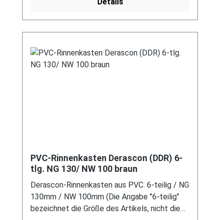
Details
modernen Systemen nicht kompatibel ist. Bei
Fragen stehen wir gerne auch telefonische für
Sie bereit. Größere Artikel dieser Serie, wie die
Dachrinnen, sind auf Anfrage erhältlich.
Schreiben Sie uns hierzu gerne über
unser Kontaktformular oder per E-Mail
an verkauf@mehag-mhl.de.
PVC-Rinnenkasten Derascon (DDR) 6-
tlg. NG 130/ NW 100 braun
Derascon-Rinnenkasten aus PVC. 6-teilig / NG
130mm / NW 100mm (Die Angabe "6-teilig"
bezeichnet die Größe des Artikels, nicht die