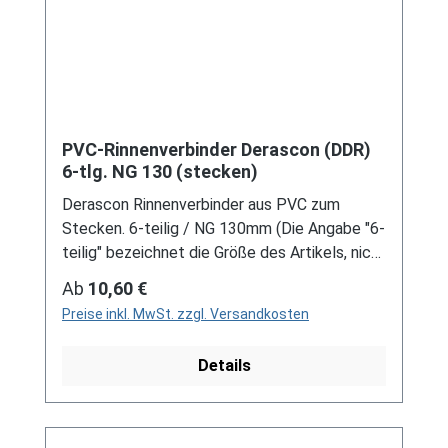
PVC-Rinnenverbinder Derascon (DDR)
6-tlg. NG 130 (stecken)
Derascon Rinnenverbinder aus PVC zum
Stecken. 6-teilig / NG 130mm (Die Angabe "6-
teilig" bezeichnet die Größe des Artikels, nicht
die Stückzahl!) Farben: grau / braun Bei der
Regulärer Preis:
Ab
10,60 €
Installation von Rinnenelemente zum Stecken
Preise inkl. MwSt. zzgl. Versandkosten
ist immer ein Gleitmittel notwendig, um das
Material zu schonen und Schäden zu
Details
vermeiden! Für DDR-Dachrinne Es handelt
sich hierbei um Restbestände eines nicht
mehr produzierten DDR-
Entwässerungssystems, welches mit