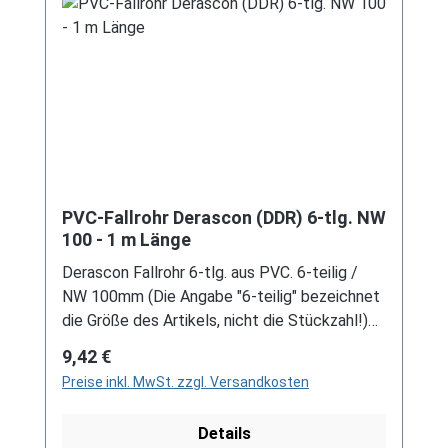
unser Kontaktformular oder per E-Mail
an verkauf@mehag-mhl.de.
PVC-Fallrohr Derascon (DDR) 6-tlg. NW
100 - 1 m Länge
Derascon Fallrohr 6-tlg. aus PVC. 6-teilig /
NW 100mm (Die Angabe "6-teilig" bezeichnet
die Größe des Artikels, nicht die Stückzahl!)
Farben: grau / braun Länge: 1m
Regulärer Preis:
9,42 €
Preise inkl. MwSt. zzgl. Versandkosten
Details
(Auf Anfrage sind