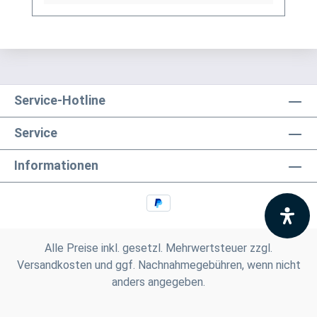
auch längere Größen zum Abholen oder ggf.
zur Anfuhr erhältlich.) Für DDR-Dachrinne Es
handelt sich hierbei um Restbestände eines
nicht mehr produzierten DDR-
Entwässerungssystems, welches mit
modernen Systemen nicht kompatibel ist. Bei
Service-Hotline
Fragen stehen wir gerne auch telefonische für
Sie bereit. Größere Artikel dieser Serie, wie die
Service
Dachrinnen, sind auf Anfrage erhältlich.
Informationen
Schreiben Sie uns hierzu gerne über
unser Kontaktformular oder per E-Mail
an verkauf@mehag-mhl.de.
Alle Preise inkl. gesetzl. Mehrwertsteuer zzgl.
Versandkosten
und ggf. Nachnahmegebühren, wenn nicht
anders angegeben.