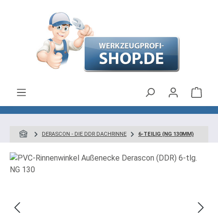
Zum Hauptinhalt springen
Ware
DERASCON - DIE DDR DACHRINNE
6-TEILIG (NG 130MM)
Bildergalerie überspringen