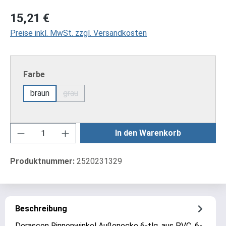
Regulärer Preis:
15,21 €
Preise inkl. MwSt. zzgl. Versandkosten
auswählen
Farbe
braun
grau
(Diese Option ist zurzeit nicht verfügbar.)
Produkt Anzahl: Gib den gewünschten Wert ei
In den Warenkorb
Produktnummer:
2520231329
Beschreibung
Derascon Rinnenwinkel Außenecke 6-tlg. aus PVC. 6-