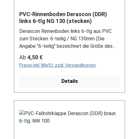
PVC-Rinnenboden Derascon (DDR)
links 6-tlg NG 130 (stecken)
Derascon Rinnenboden links 6-tlg aus PVC
zum Stecken. 6-teilig / NG 130mm (Die
Angabe "6-teilig" bezeichnet die Größe des
Artikels, nicht die Stückzahl!) Farben: grau /
Regulärer Preis:
Ab
4,50 €
braun Bei der Installation von Rinnenelemente
Preise inkl. MwSt. zzgl. Versandkosten
zum Stecken ist immer ein Gleitmittel
notwendig, um das Material zu schonen und
Details
Schäden zu vermeiden! Für DDR-Dachrinne Es
handelt sich hierbei um Restbestände eines
nicht mehr produzierten DDR-
Entwässerungssystems, welches mit
modernen Systemen nicht kompatibel ist. Bei
Fragen stehen wir gerne auch telefonische für
Sie bereit. Größere Artikel dieser Serie, wie die
Dachrinnen, sind auf Anfrage erhältlich.