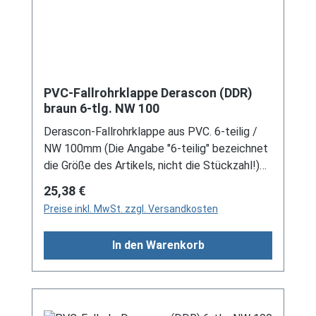
Schreiben Sie uns hierzu gerne über
unser Kontaktformular oder per E-Mail
an verkauf@mehag-mhl.de.
PVC-Fallrohrklappe Derascon (DDR)
braun 6-tlg. NW 100
Derascon-Fallrohrklappe aus PVC. 6-teilig /
NW 100mm (Die Angabe "6-teilig" bezeichnet
die Größe des Artikels, nicht die Stückzahl!)
Für DDR-Dachrinne Es handelt sich hierbei um
Regulärer Preis:
25,38 €
Restbestände eines nicht mehr produzierten
Preise inkl. MwSt. zzgl. Versandkosten
DDR-Entwässerungssystems, welches mit
modernen Systemen nicht kompatibel ist. Bei
In den Warenkorb
Fragen stehen wir gerne auch telefonische für
Sie bereit. Größere Artikel dieser Serie, wie die
Dachrinnen, sind auf Anfrage erhältlich.
Schreiben Sie uns hierzu gerne über