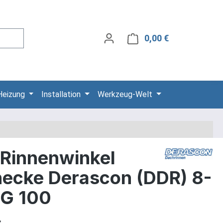
0,00 €
Warenkorb ent
Heizung
Installation
Werkzeug-Welt
Rinnenwinkel
necke Derascon (DDR) 8-
NG 100
is: