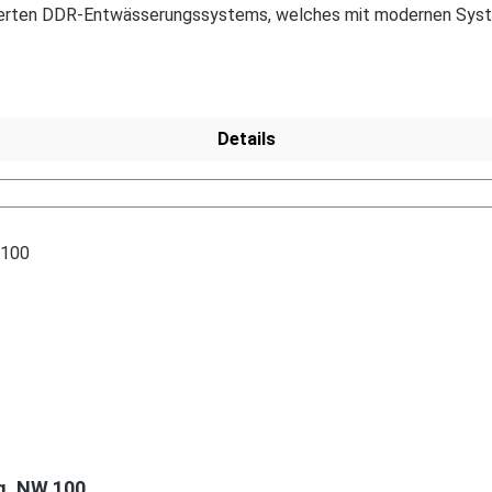
zierten DDR-Entwässerungssystems, welches mit modernen System
 Serie, wie die Dachrinnen, sind auf Anfrage erhältlich. Schreibe
Details
g. NW 100