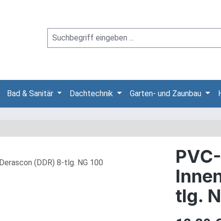
Bad & Sanitär
Dachtechnik
Garten- und Zaunbau
PVC-
Inne
tlg. 
Regulärer Pre