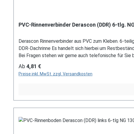
PVC-Rinnenverbinder Derascon (DDR) 6-tlg. NG
Derascon Rinnenverbinder aus PVC zum Kleben. 6-teilig 
DDR-Dachrinne Es handelt sich hierbei um Restbestän
Bei Fragen stehen wir gerne auch telefonische für Sie be
unser Kontaktformular oder per E-Mail an verkauf@me
Regulärer Preis:
Ab
4,81 €
Preise inkl. MwSt. zzgl. Versandkosten