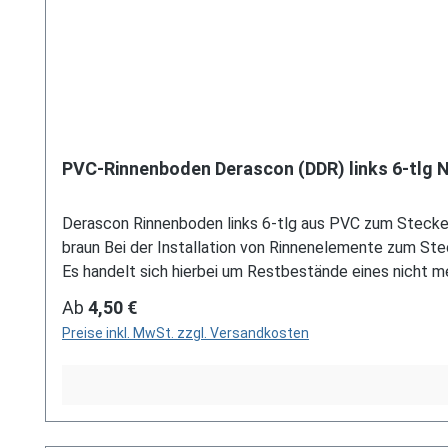
PVC-Rinnenboden Derascon (DDR) links 6-tlg 
Derascon Rinnenboden links 6-tlg aus PVC zum Stecken. 
braun Bei der Installation von Rinnenelemente zum St
Es handelt sich hierbei um Restbestände eines nicht
stehen wir gerne auch telefonische für Sie bereit. Größe
Regulärer Preis:
Ab
4,50 €
unser Kontaktformular oder per E-Mail an verkauf@me
Preise inkl. MwSt. zzgl. Versandkosten