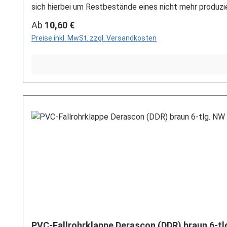
sich hierbei um Restbestände eines nicht mehr produ
auch telefonische für Sie bereit. Größere Artikel dieser
Regulärer Preis:
Ab
10,60 €
per E-Mail an verkauf@mehag-mhl.de.
Preise inkl. MwSt. zzgl. Versandkosten
PVC-Fallrohrklappe Derascon (DDR) braun 6-tl