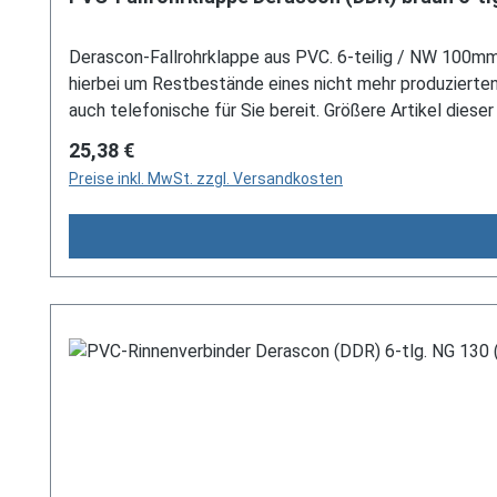
Derascon-Fallrohrklappe aus PVC. 6-teilig / NW 100mm (
hierbei um Restbestände eines nicht mehr produziert
auch telefonische für Sie bereit. Größere Artikel dieser
per E-Mail an verkauf@mehag-mhl.de.
Regulärer Preis:
25,38 €
Preise inkl. MwSt. zzgl. Versandkosten