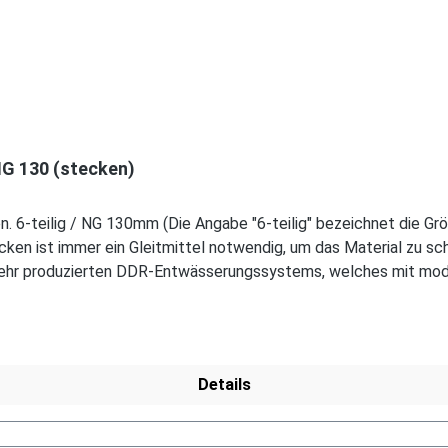
NG 130 (stecken)
6-teilig / NG 130mm (Die Angabe "6-teilig" bezeichnet die Größe
ecken ist immer ein Gleitmittel notwendig, um das Material zu 
 mehr produzierten DDR-Entwässerungssystems, welches mit mode
re Artikel dieser Serie, wie die Dachrinnen, sind auf Anfrage erhä
hag-mhl.de.
Details