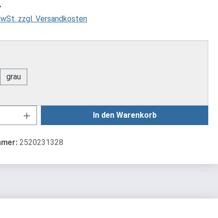
€
 MwSt. zzgl. Versandkosten
swählen
grau
Anzahl: Gib den gewünschten Wert ein od
In den Warenkorb
mmer:
2520231328