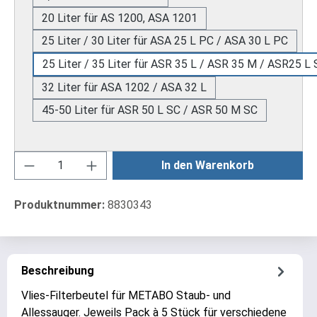
20 Liter für AS 1200, ASA 1201
25 Liter / 30 Liter für ASA 25 L PC / ASA 30 L PC
25 Liter / 35 Liter für ASR 35 L / ASR 35 M / ASR25 L
32 Liter für ASA 1202 / ASA 32 L
45-50 Liter für ASR 50 L SC / ASR 50 M SC
Produkt Anzahl: Gib den gewünschten Wert ei
In den Warenkorb
Produktnummer:
8830343
Beschreibung
Vlies-Filterbeutel für METABO Staub- und
Allessauger. Jeweils Pack à 5 Stück für verschiedene