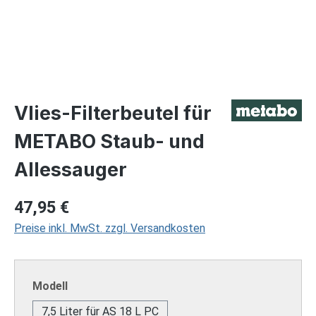
Vlies-Filterbeutel für
METABO Staub- und
Allessauger
Regulärer Preis:
47,95 €
Preise inkl. MwSt. zzgl. Versandkosten
auswählen
Modell
7,5 Liter für AS 18 L PC