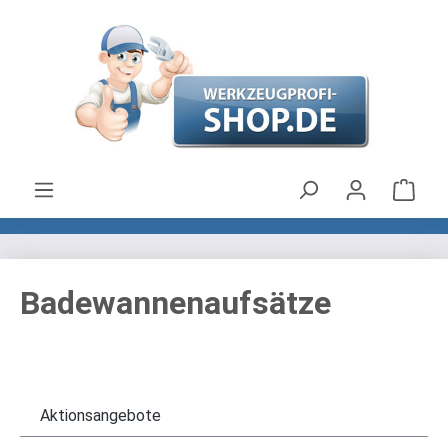
Zum Hauptinhalt springen
Ware
Badewannenaufsätze
Aktionsangebote