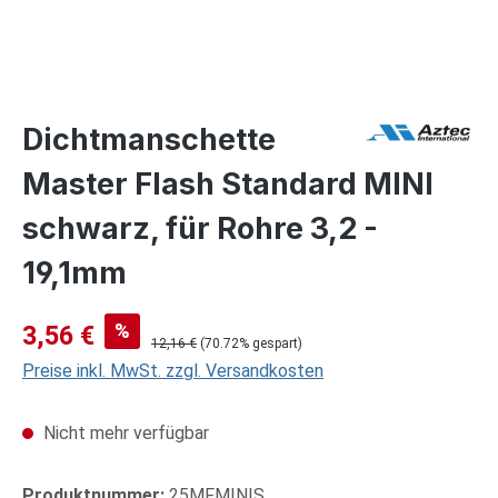
Dichtmanschette
Master Flash Standard MINI
schwarz, für Rohre 3,2 -
19,1mm
Verkaufspreis:
%
3,56 €
Regulärer Preis:
12,16 €
(70.72% gespart)
Preise inkl. MwSt. zzgl. Versandkosten
Nicht mehr verfügbar
Produktnummer:
25MFMINIS