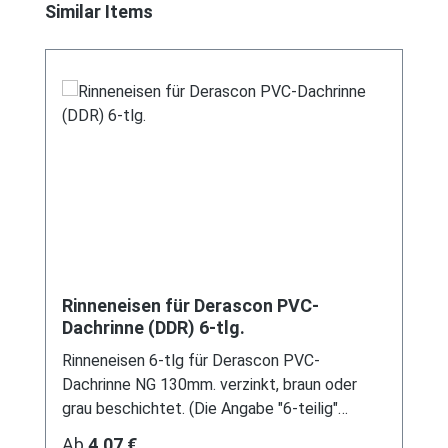
Produktgalerie überspringen
Similar Items
Rinneneisen für Derascon PVC-
Dachrinne (DDR) 6-tlg.
Rinneneisen 6-tlg für Derascon PVC-
Dachrinne NG 130mm. verzinkt, braun oder
grau beschichtet. (Die Angabe "6-teilig"
bezeichnet die Größe des Artikels, nicht die
Regulärer Preis:
Ab
4,07 €