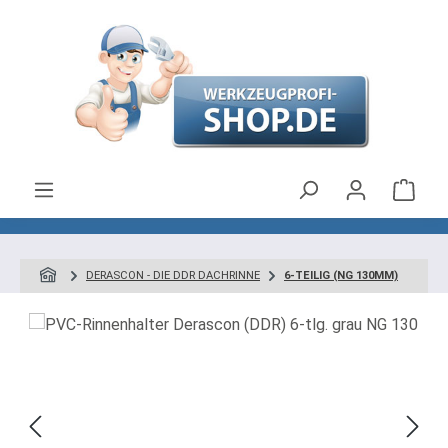
Zum Hauptinhalt springen
Ware
DERASCON - DIE DDR DACHRINNE
6-TEILIG (NG 130MM)
Bildergalerie überspringen