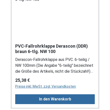
an verkauf@mehag-mhl.de.
PVC-Fallrohrklappe Derascon (DDR)
braun 6-tlg. NW 100
Derascon-Fallrohrklappe aus PVC. 6-teilig /
NW 100mm (Die Angabe "6-teilig" bezeichnet
die Größe des Artikels, nicht die Stückzahl!)
Für DDR-Dachrinne Es handelt sich hierbei um
Regulärer Preis:
25,38 €
Restbestände eines nicht mehr produzierten
Preise inkl. MwSt. zzgl. Versandkosten
DDR-Entwässerungssystems, welches mit
modernen Systemen nicht kompatibel ist. Bei
In den Warenkorb
Fragen stehen wir gerne auch telefonische für
Sie bereit. Größere Artikel dieser Serie, wie die