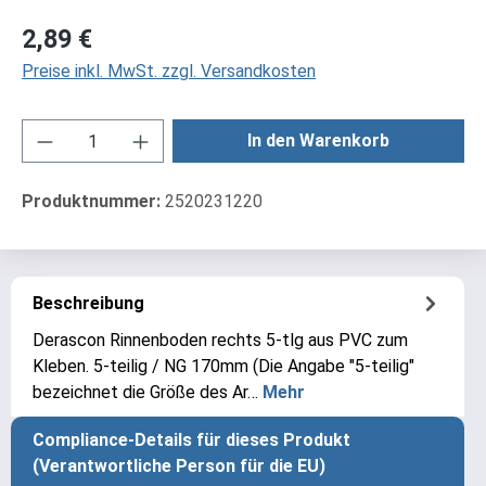
Regulärer Preis:
2,89 €
Preise inkl. MwSt. zzgl. Versandkosten
Produkt Anzahl: Gib den gewünschten Wert ei
In den Warenkorb
Produktnummer:
2520231220
Beschreibung
Derascon Rinnenboden rechts 5-tlg aus PVC zum
Kleben. 5-teilig / NG 170mm (Die Angabe "5-teilig"
bezeichnet die Größe des Ar…
Mehr
Compliance-Details für dieses Produkt
(Verantwortliche Person für die EU)