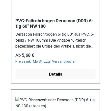
PVC-Fallrohrbogen Derascon (DDR) 6-
tlg 60° NW 100
Derascon Fallrohrbogen 6-tlg 60° aus PVC. 6-
teilig / NW 100mm (Die Angabe "6-teilig"
bezeichnet die Größe des Artikels, nicht die
Stückzahl!) Farben: grau / braun Für DDR-
Regulärer Preis:
Ab
5,68 €
Dachrinne Es handelt sich hierbei um
Preise inkl. MwSt. zzgl. Versandkosten
Restbestände eines nicht mehr produzierten
DDR-Entwässerungssystems, welches mit
Details
modernen Systemen nicht kompatibel ist. Bei
Fragen stehen wir gerne auch telefonische für
Sie bereit. Größere Artikel dieser Serie, wie die
Dachrinnen, sind auf Anfrage erhältlich.
Schreiben Sie uns hierzu gerne über
unser Kontaktformular oder per E-Mail