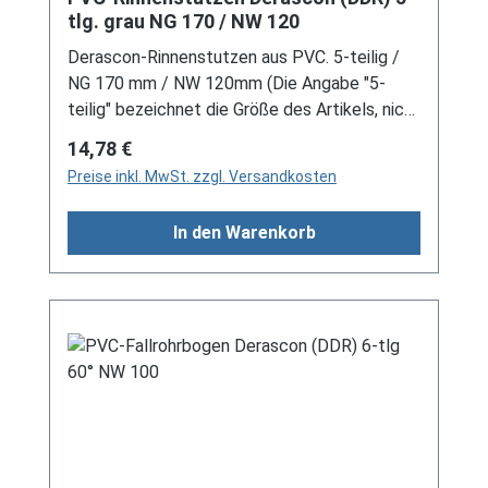
tlg. grau NG 170 / NW 120
Derascon-Rinnenstutzen aus PVC. 5-teilig /
NG 170 mm / NW 120mm (Die Angabe "5-
teilig" bezeichnet die Größe des Artikels, nicht
die Stückzahl!) Für DDR-Dachrinne Es handelt
Regulärer Preis:
14,78 €
sich hierbei um Restbestände eines nicht
Preise inkl. MwSt. zzgl. Versandkosten
mehr produzierten DDR-
Entwässerungssystems, welches mit
In den Warenkorb
modernen Systemen nicht kompatibel ist. Bei
Fragen stehen wir gerne auch telefonische für
Sie bereit. Größere Artikel dieser Serie, wie die
Dachrinnen, sind auf Anfrage erhältlich.
Schreiben Sie uns hierzu gerne über
unser Kontaktformular oder per E-Mail
an verkauf@mehag-mhl.de.