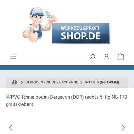
Zum Hauptinhalt springen
Ware
DERASCON - DIE DDR DACHRINNE
5-TEILIG (NG 170MM)
Bildergalerie überspringen