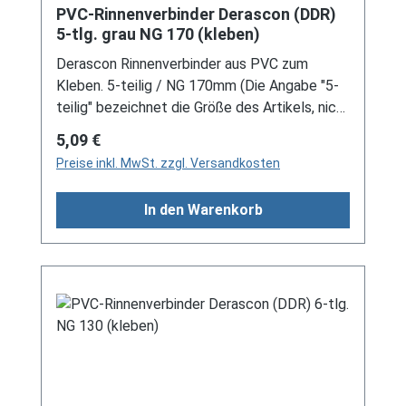
PVC-Rinnenverbinder Derascon (DDR)
5-tlg. grau NG 170 (kleben)
Derascon Rinnenverbinder aus PVC zum
Kleben. 5-teilig / NG 170mm (Die Angabe "5-
teilig" bezeichnet die Größe des Artikels, nicht
die Stückzahl!) Farbe: grau Für DDR-Dachrinne
Regulärer Preis:
5,09 €
Es handelt sich hierbei um Restbestände
Preise inkl. MwSt. zzgl. Versandkosten
eines nicht mehr produzierten DDR-
Entwässerungssystems, welches mit
In den Warenkorb
modernen Systemen nicht kompatibel ist. Bei
Fragen stehen wir gerne auch telefonische für
Sie bereit. Größere Artikel dieser Serie, wie die
Dachrinnen, sind auf Anfrage erhältlich.
Schreiben Sie uns hierzu gerne über
unser Kontaktformular oder per E-Mail
an verkauf@mehag-mhl.de.