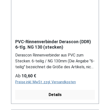
an verkauf@mehag-mhl.de.
PVC-Rinnenverbinder Derascon (DDR)
6-tlg. NG 130 (stecken)
Derascon Rinnenverbinder aus PVC zum
Stecken. 6-teilig / NG 130mm (Die Angabe "6-
teilig" bezeichnet die Größe des Artikels, nicht
die Stückzahl!) Farben: grau / braun Bei der
Regulärer Preis:
Ab
10,60 €
Installation von Rinnenelemente zum Stecken
Preise inkl. MwSt. zzgl. Versandkosten
ist immer ein Gleitmittel notwendig, um das
Material zu schonen und Schäden zu
Details
vermeiden! Für DDR-Dachrinne Es handelt
sich hierbei um Restbestände eines nicht
mehr produzierten DDR-