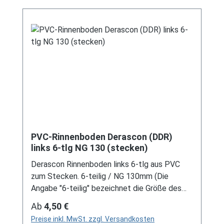
Dachrinnen, sind auf Anfrage erhältlich.
Schreiben Sie uns hierzu gerne über
unser Kontaktformular oder per E-Mail
an verkauf@mehag-mhl.de.
PVC-Rinnenboden Derascon (DDR)
links 6-tlg NG 130 (stecken)
Derascon Rinnenboden links 6-tlg aus PVC
zum Stecken. 6-teilig / NG 130mm (Die
Angabe "6-teilig" bezeichnet die Größe des
Artikels, nicht die Stückzahl!) Farben: grau /
Regulärer Preis:
Ab
4,50 €
braun Bei der Installation von Rinnenelemente
Preise inkl. MwSt. zzgl. Versandkosten