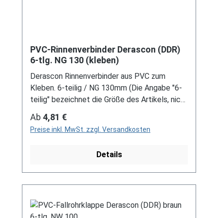
PVC-Rinnenverbinder Derascon (DDR)
6-tlg. NG 130 (kleben)
Derascon Rinnenverbinder aus PVC zum
Kleben. 6-teilig / NG 130mm (Die Angabe "6-
teilig" bezeichnet die Größe des Artikels, nicht
die Stückzahl!) Farben: grau / braun Für DDR-
Regulärer Preis:
Ab
4,81 €
Dachrinne Es handelt sich hierbei um
Preise inkl. MwSt. zzgl. Versandkosten
Restbestände eines nicht mehr produzierten
DDR-Entwässerungssystems, welches mit
Details
modernen Systemen nicht kompatibel ist. Bei
Fragen stehen wir gerne auch telefonische für
Sie bereit. Größere Artikel dieser Serie, wie die
Dachrinnen, sind auf Anfrage erhältlich.
Schreiben Sie uns hierzu gerne über
unser Kontaktformular oder per E-Mail