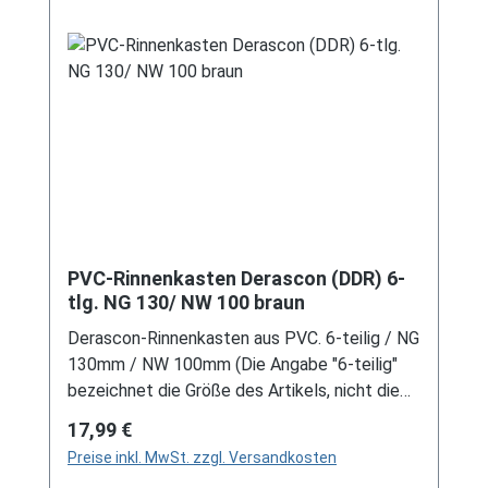
Entwässerungssystems, welches mit
modernen Systemen nicht kompatibel ist. Bei
Fragen stehen wir gerne auch telefonische für
Sie bereit. Größere Artikel dieser Serie, wie die
Dachrinnen, sind auf Anfrage erhältlich.
Schreiben Sie uns hierzu gerne über
unser Kontaktformular oder per E-Mail
an verkauf@mehag-mhl.de.
PVC-Rinnenkasten Derascon (DDR) 6-
tlg. NG 130/ NW 100 braun
Derascon-Rinnenkasten aus PVC. 6-teilig / NG
130mm / NW 100mm (Die Angabe "6-teilig"
bezeichnet die Größe des Artikels, nicht die
Stückzahl!) Farbe: Braun Für DDR-Dachrinne
Regulärer Preis:
17,99 €
Es handelt sich hierbei um Restbestände
Preise inkl. MwSt. zzgl. Versandkosten
eines nicht mehr produzierten DDR-