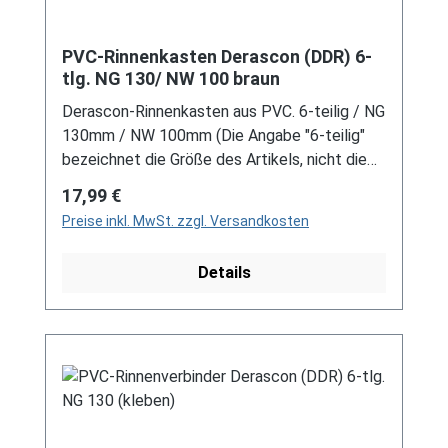
PVC-Rinnenkasten Derascon (DDR) 6-
tlg. NG 130/ NW 100 braun
Derascon-Rinnenkasten aus PVC. 6-teilig / NG
130mm / NW 100mm (Die Angabe "6-teilig"
bezeichnet die Größe des Artikels, nicht die
Stückzahl!) Farbe: Braun Für DDR-Dachrinne
Regulärer Preis:
17,99 €
Es handelt sich hierbei um Restbestände
Preise inkl. MwSt. zzgl. Versandkosten
eines nicht mehr produzierten DDR-
Entwässerungssystems, welches mit
Details
modernen Systemen nicht kompatibel ist. Bei
Fragen stehen wir gerne auch telefonische für
Sie bereit. Größere Artikel dieser Serie, wie die
Dachrinnen, sind auf Anfrage erhältlich.
Schreiben Sie uns hierzu gerne über
unser Kontaktformular oder per E-Mail
an verkauf@mehag-mhl.de.