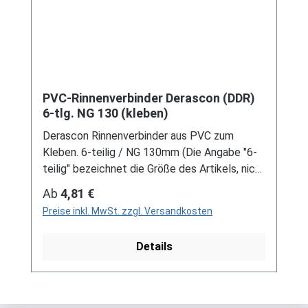
PVC-Rinnenverbinder Derascon (DDR)
6-tlg. NG 130 (kleben)
Derascon Rinnenverbinder aus PVC zum
Kleben. 6-teilig / NG 130mm (Die Angabe "6-
teilig" bezeichnet die Größe des Artikels, nicht
die Stückzahl!) Farben: grau / braun Für DDR-
Regulärer Preis:
Ab
4,81 €
Dachrinne Es handelt sich hierbei um
Preise inkl. MwSt. zzgl. Versandkosten
Restbestände eines nicht mehr produzierten
DDR-Entwässerungssystems, welches mit
Details
modernen Systemen nicht kompatibel ist. Bei
Fragen stehen wir gerne auch telefonische für
Sie bereit. Größere Artikel dieser Serie, wie die
Dachrinnen, sind auf Anfrage erhältlich.