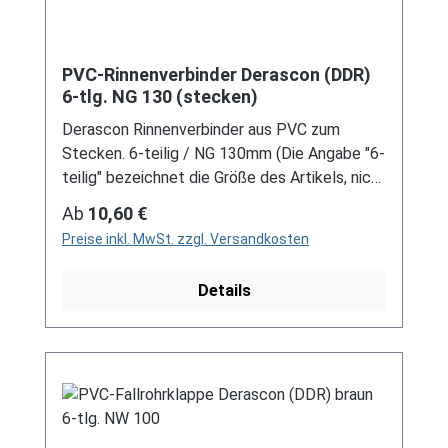
PVC-Rinnenverbinder Derascon (DDR)
6-tlg. NG 130 (stecken)
Derascon Rinnenverbinder aus PVC zum
Stecken. 6-teilig / NG 130mm (Die Angabe "6-
teilig" bezeichnet die Größe des Artikels, nicht
die Stückzahl!) Farben: grau / braun Bei der
Regulärer Preis:
Ab
10,60 €
Installation von Rinnenelemente zum Stecken
Preise inkl. MwSt. zzgl. Versandkosten
ist immer ein Gleitmittel notwendig, um das
Material zu schonen und Schäden zu
Details
vermeiden! Für DDR-Dachrinne Es handelt
sich hierbei um Restbestände eines nicht
mehr produzierten DDR-
Entwässerungssystems, welches mit
modernen Systemen nicht kompatibel ist. Bei
Fragen stehen wir gerne auch telefonische für
Sie bereit. Größere Artikel dieser Serie, wie die