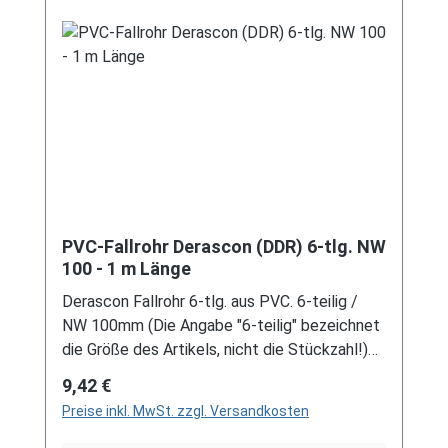
Schreiben Sie uns hierzu gerne über
unser Kontaktformular oder per E-Mail
an verkauf@mehag-mhl.de.
PVC-Fallrohr Derascon (DDR) 6-tlg. NW
100 - 1 m Länge
Derascon Fallrohr 6-tlg. aus PVC. 6-teilig /
NW 100mm (Die Angabe "6-teilig" bezeichnet
die Größe des Artikels, nicht die Stückzahl!)
Farben: grau / braun Länge: 1m
Regulärer Preis:
9,42 €
Preise inkl. MwSt. zzgl. Versandkosten