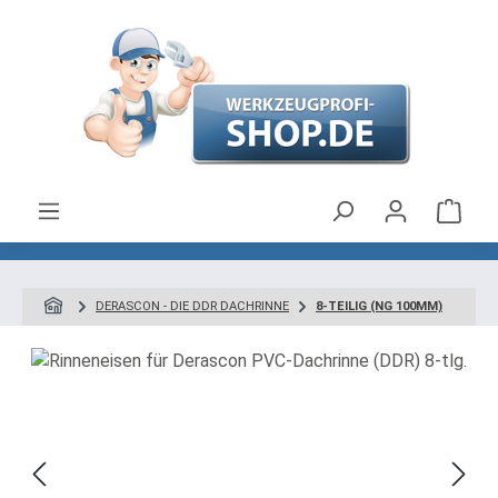
Zum Hauptinhalt springen
Ware
DERASCON - DIE DDR DACHRINNE
8-TEILIG (NG 100MM)
Bildergalerie überspringen