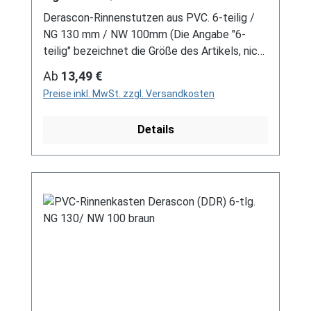
Derascon-Rinnenstutzen aus PVC. 6-teilig /
NG 130 mm / NW 100mm (Die Angabe "6-
teilig" bezeichnet die Größe des Artikels, nicht
die Stückzahl!) Farben: grau / braun Für DDR-
Regulärer Preis:
Ab
13,49 €
Dachrinne Es handelt sich hierbei um
Preise inkl. MwSt. zzgl. Versandkosten
Restbestände eines nicht mehr produzierten
DDR-Entwässerungssystems, welches mit
Details
modernen Systemen nicht kompatibel ist. Bei
Fragen stehen wir gerne auch telefonische für
Sie bereit. Größere Artikel dieser Serie, wie die
Dachrinnen, sind auf Anfrage erhältlich.
Schreiben Sie uns hierzu gerne über
unser Kontaktformular oder per E-Mail
an verkauf@mehag-mhl.de.