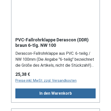
Dachrinnen, sind auf Anfrage erhältlich.
Schreiben Sie uns hierzu gerne über
unser Kontaktformular oder per E-Mail
an verkauf@mehag-mhl.de.
PVC-Fallrohrklappe Derascon (DDR)
braun 6-tlg. NW 100
Derascon-Fallrohrklappe aus PVC. 6-teilig /
NW 100mm (Die Angabe "6-teilig" bezeichnet
die Größe des Artikels, nicht die Stückzahl!)
Für DDR-Dachrinne Es handelt sich hierbei um
Regulärer Preis:
25,38 €
Restbestände eines nicht mehr produzierten
Preise inkl. MwSt. zzgl. Versandkosten
DDR-Entwässerungssystems, welches mit
modernen Systemen nicht kompatibel ist. Bei
In den Warenkorb
Fragen stehen wir gerne auch telefonische für
Sie bereit. Größere Artikel dieser Serie, wie die
Dachrinnen, sind auf Anfrage erhältlich.