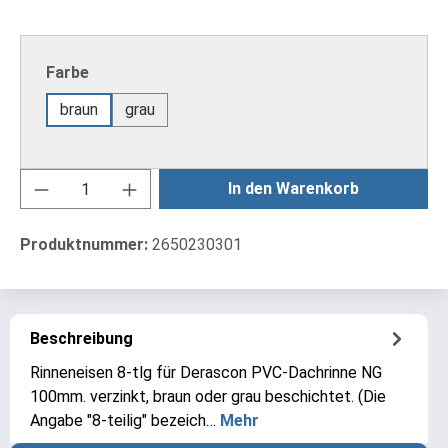
auswählen
Farbe
braun
grau
Produkt Anzahl: Gib den gewünschten Wert ei
In den Warenkorb
Produktnummer:
2650230301
Beschreibung
Rinneneisen 8-tlg für Derascon PVC-Dachrinne NG
100mm. verzinkt, braun oder grau beschichtet. (Die
Angabe "8-teilig" bezeich…
Mehr