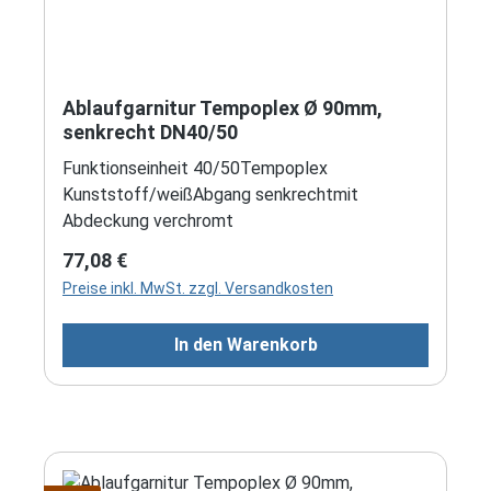
Ablaufgarnitur Tempoplex Ø 90mm,
senkrecht DN40/50
Funktionseinheit 40/50Tempoplex
Kunststoff/weißAbgang senkrechtmit
Abdeckung verchromt
Regulärer Preis:
77,08 €
Preise inkl. MwSt. zzgl. Versandkosten
In den Warenkorb