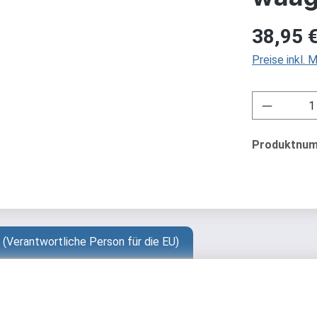
Regulärer Pre
38,95 
Preise inkl.
Produkt 
Produktnu
 (Verantwortliche Person für die EU)