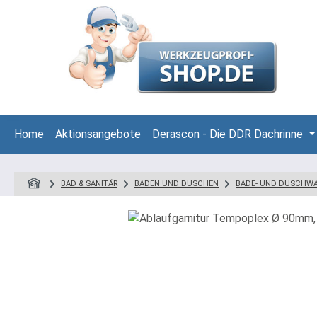
 Hauptinhalt springen
Zur Suche springen
Zur Hauptnavigation springen
Home
Aktionsangebote
Derascon - Die DDR Dachrinne
BAD & SANITÄR
BADEN UND DUSCHEN
BADE- UND DUSCHW
Bildergalerie überspringen