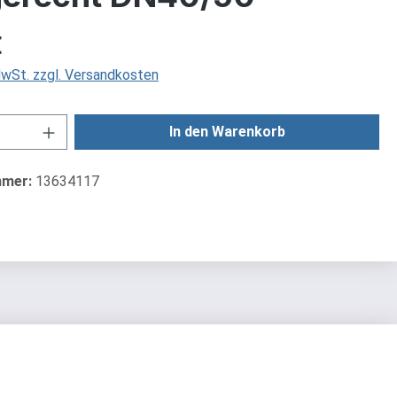
is:
€
 MwSt. zzgl. Versandkosten
Anzahl: Gib den gewünschten Wert ein od
In den Warenkorb
mmer:
13634117