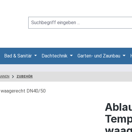
Bad & Sanitär
Dachtechnik
Garten- und Zaunbau
ANNEN
ZUBEHÖR
Ablau
Temp
waag