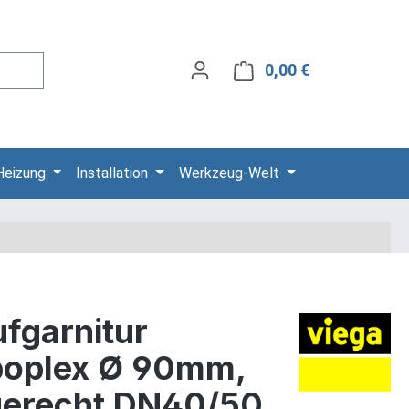
0,00 €
Warenkorb ent
Heizung
Installation
Werkzeug-Welt
fgarnitur
oplex Ø 90mm,
erecht DN40/50